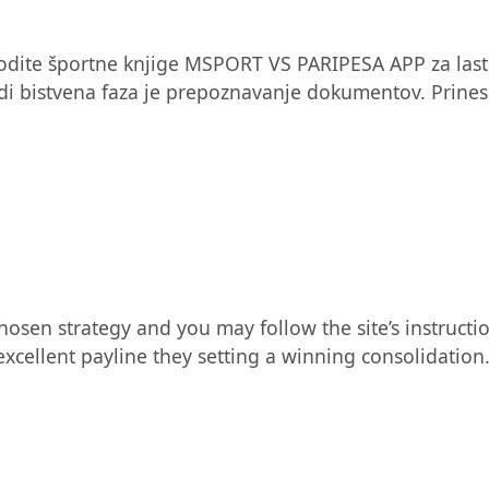
odite športne knjige MSPORT VS PARIPESA APP za last A
udi bistvena faza je prepoznavanje dokumentov. Prinesit
sen strategy and you may follow the site’s instruction
excellent payline they setting a winning consolidation