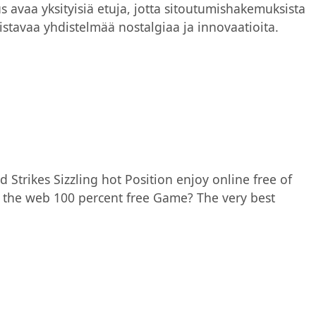
s avaa yksityisiä etuja, jotta sitoutumishakemuksista
oistavaa yhdistelmää nostalgiaa ja innovaatioita.
 Strikes Sizzling hot Position enjoy online free of
n the web 100 percent free Game? The very best