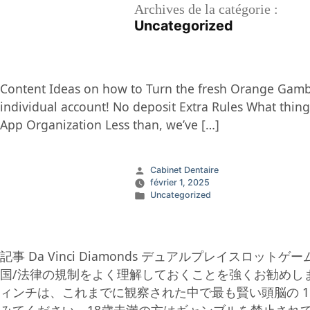
Archives de la catégorie :
Uncategorized
Content Ideas on how to Turn the fresh Orange Gambl
individual account! No deposit Extra Rules What thing
App Organization Less than, we’ve […]
Publié
Cabinet Dentaire
par
février 1, 2025
Publié
Uncategorized
dans
記事 Da Vinci Diamonds デュアルプレイスロ
国/法律の規制をよく理解しておくことを強くお勧めし
ィンチは、これまでに観察された中で最も賢い頭脳の 1