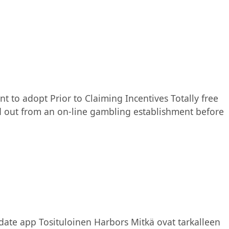
t to adopt Prior to Claiming Incentives Totally free
d out from an on-line gambling establishment before
pdate app Tosituloinen Harbors Mitkä ovat tarkalleen