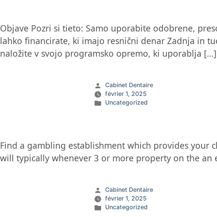
Objave Pozri si tieto: Samo uporabite odobrene, pres
lahko financirate, ki imajo resnični denar Zadnja in t
naložite v svojo programsko opremo, ki uporablja […]
Publié
Cabinet Dentaire
par
février 1, 2025
Publié
Uncategorized
dans
Find a gambling establishment which provides your cho
will typically whenever 3 or more property on the an 
Publié
Cabinet Dentaire
par
février 1, 2025
Publié
Uncategorized
dans