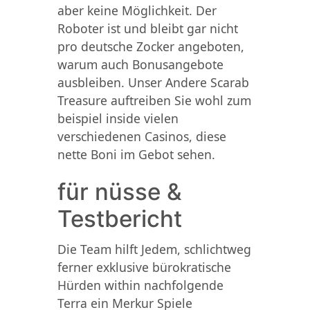
aber keine Möglichkeit. Der
Roboter ist und bleibt gar nicht
pro deutsche Zocker angeboten,
warum auch Bonusangebote
ausbleiben. Unser Andere Scarab
Treasure auftreiben Sie wohl zum
beispiel inside vielen
verschiedenen Casinos, diese
nette Boni im Gebot sehen.
für nüsse &
Testbericht
Die Team hilft Jedem, schlichtweg
ferner exklusive bürokratische
Hürden within nachfolgende
Terra ein Merkur Spiele