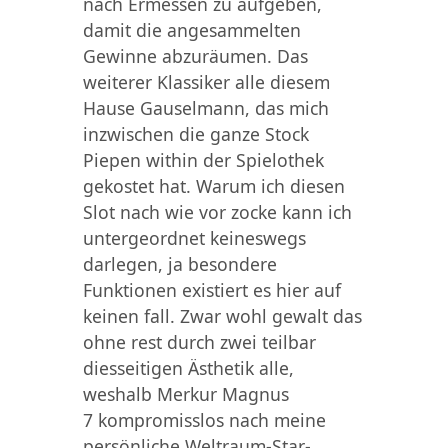
nach Ermessen zu aufgeben,
damit die angesammelten
Gewinne abzuräumen. Das
weiterer Klassiker alle diesem
Hause Gauselmann, das mich
inzwischen die ganze Stock
Piepen within der Spielothek
gekostet hat. Warum ich diesen
Slot nach wie vor zocke kann ich
untergeordnet keineswegs
darlegen, ja besondere
Funktionen existiert es hier auf
keinen fall. Zwar wohl gewalt das
ohne rest durch zwei teilbar
diesseitigen Ästhetik alle,
weshalb Merkur Magnus
7 kompromisslos nach meine
persönliche Weltraum-Star-