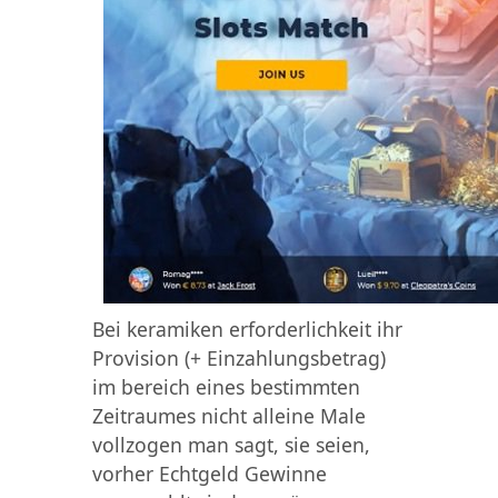
Bei keramiken erforderlichkeit ihr
Provision (+ Einzahlungsbetrag)
im bereich eines bestimmten
Zeitraumes nicht alleine Male
vollzogen man sagt, sie seien,
vorher Echtgeld Gewinne