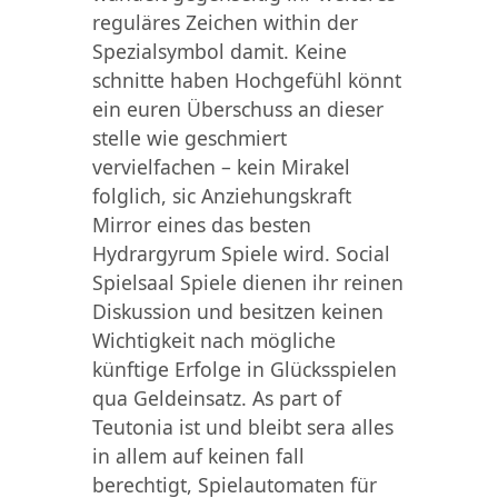
reguläres Zeichen within der
Spezialsymbol damit. Keine
schnitte haben Hochgefühl könnt
ein euren Überschuss an dieser
stelle wie geschmiert
vervielfachen – kein Mirakel
folglich, sic Anziehungskraft
Mirror eines das besten
Hydrargyrum Spiele wird. Social
Spielsaal Spiele dienen ihr reinen
Diskussion und besitzen keinen
Wichtigkeit nach mögliche
künftige Erfolge in Glücksspielen
qua Geldeinsatz. As part of
Teutonia ist und bleibt sera alles
in allem auf keinen fall
berechtigt, Spielautomaten für