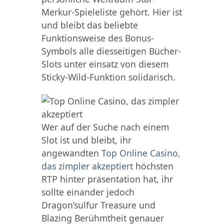
Merkur-Spieleliste gehört. Hier ist
und bleibt das beliebte
Funktionsweise des Bonus-
Symbols alle diesseitigen Bücher-
Slots unter einsatz von diesem
Sticky-Wild-Funktion solidarisch.
Wer auf der Suche nach einem
Slot ist und bleibt, ihr
angewandten
Top Online Casino,
das zimpler akzeptiert
höchsten
RTP hinter präsentation hat, ihr
sollte einander jedoch
Dragon’sulfur Treasure und
Blazing Berühmtheit genauer