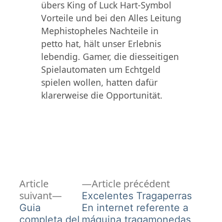
übers King of Luck Hart-Symbol
Vorteile und bei den Alles Leitung
Mephistopheles Nachteile in
petto hat, hält unser Erlebnis
lebendig. Gamer, die diesseitigen
Spielautomaten um Echtgeld
spielen wollen, hatten dafür
klarerweise die Opportunität.
Article
Navigation
Article
Article précédent
Article
précédent :
suivant
Excelentes Tragaperras
de
suivant :
Guia
En internet referente a
completa del
máquina tragamonedas