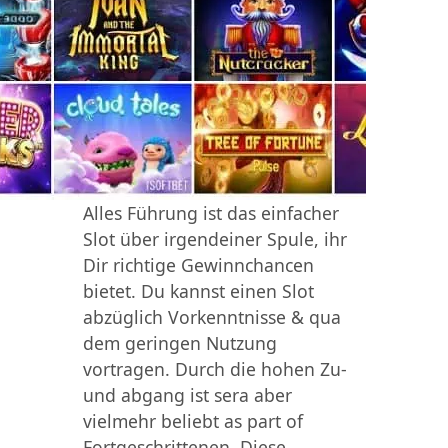
Alles Führung ist das einfacher
Slot über irgendeiner Spule, ihr
Dir richtige Gewinnchancen
bietet. Du kannst einen Slot
abzüglich Vorkenntnisse & qua
dem geringen Nutzung
vortragen. Durch die hohen Zu-
und abgang ist sera aber
vielmehr beliebt as part of
Fortgeschrittenen. Diese