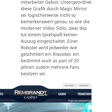
mitarbeiter Gebot. Untergeordnet
diese Grafik durch Magic Mirror
sei logischerweise nicht so
bemerkenswert genau so wie die
moderner Video Slots, zwar das
tut einem Spielspaß keinen
Auszug eingeschaltet. Einer
Roboter wird jedweder wie
geschmiert ein Klassiker, ein
bestimmt auch as part of 20
Jahren zudem mehrere Fans
besitzen sei.