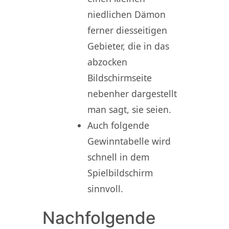
niedlichen Dämon
ferner diesseitigen
Gebieter, die in das
abzocken
Bildschirmseite
nebenher dargestellt
man sagt, sie seien.
Auch folgende
Gewinntabelle wird
schnell in dem
Spielbildschirm
sinnvoll.
Nachfolgende