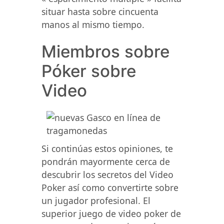
situar hasta sobre cincuenta
manos al mismo tiempo.
Miembros sobre
Póker sobre
Video
Si continúas estos opiniones, te
pondrán mayormente cerca de
descubrir los secretos del Video
Poker así­ como convertirte sobre
un jugador profesional. El
superior juego de video poker de