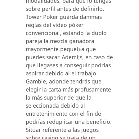
modalidades, para que lo tengas
sobre perfil antes de definirlo.
Tower Poker guarda dammas
reglas del vídeo póker
convencional, estando la duplo
pareja la mezcla ganadora
mayormente pequeí±a que
puedes sacar. Ademí¡s, en caso de
que llegases a conseguir podrías
aspirar debido al el trabajo
Gamble, adonde tendrás que
elegir la carta más profusamente
la más superior de que la
seleccionada debido al
entretenimiento con el fin de
podrías reduplicar una beneficio.
Situar referente a las juegos
sobre casino se trata de un