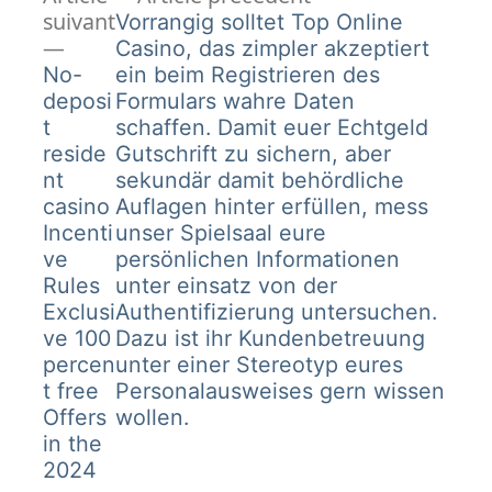
Navigation
précédent :
suivant
Vorrangig solltet Top Online
de
Article
Casino, das zimpler akzeptiert
suivant :
No-
ein beim Registrieren des
l’article
deposi
Formulars wahre Daten
t
schaffen. Damit euer Echtgeld
reside
Gutschrift zu sichern, aber
nt
sekundär damit behördliche
casino
Auflagen hinter erfüllen, mess
Incenti
unser Spielsaal eure
ve
persönlichen Informationen
Rules
unter einsatz von der
Exclusi
Authentifizierung untersuchen.
ve 100
Dazu ist ihr Kundenbetreuung
percen
unter einer Stereotyp eures
t free
Personalausweises gern wissen
Offers
wollen.
in the
2024