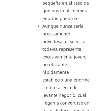
pequeña en el caso de
que nos lo olvidemos
enorme pueda ser.
Aunque nunca serí­a
precisamente
novedosa, el servicio
todavía representa
excesivamente joven,
no obstante
rápidamente
estableció una enorme
crédito acerca de
levante negocio, cual
llegan a convertirse en
focos de luces impulsó