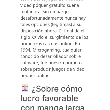
video póquer gratuito suena
tentadora, sin embargo
desafortunadamente nunca hay
tales opciones (legítimas) a su
disposición ahora. El final de el
siglo XX vio el surgimiento de los
primerizos casinos online. En
1994, Microgaming, cualquier
conocido desarrollador sobre
software, fue nuestro primero
sobre producir juegos de video
póquer online.
¿Sobre cómo
lucro favorable
con manga larga