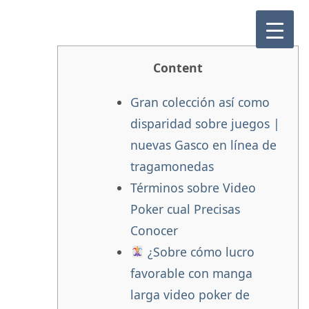
Content
Gran colección así­ como
disparidad sobre juegos |
nuevas Gasco en línea de
tragamonedas
Términos sobre Video
Poker cual Precisas
Conocer
¿Sobre cómo lucro
favorable con manga
larga video poker de