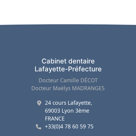
Cabinet dentaire
Lafayette-Préfecture
Docteur Camille DÉCOT
Docteur Maëlys MADRANGES
24 cours Lafayette,
69003 Lyon 3ème
FRANCE
+33(0)4 78 60 59 75