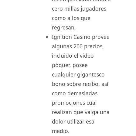
cero millas jugadores
como a los que
regresan.
Ignition Casino provee
algunas 200 precios,
incluido el video
póquer, posee
cualquier gigantesco
bono sobre recibo, así
como demasiadas
promociones cual
realizan que valga una
dolor utilizar esa
medio.