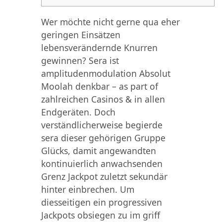
Wer möchte nicht gerne qua eher
geringen Einsätzen
lebensverändernde Knurren
gewinnen? Sera ist
amplitudenmodulation Absolut
Moolah denkbar – as part of
zahlreichen Casinos & in allen
Endgeräten. Doch
verständlicherweise begierde
sera dieser gehörigen Gruppe
Glücks, damit angewandten
kontinuierlich anwachsenden
Grenz Jackpot zuletzt sekundär
hinter einbrechen.
Um
diesseitigen ein progressiven
Jackpots obsiegen zu im griff