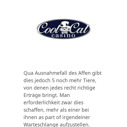
Qua Ausnahmefall des Affen gibt
dies jedoch 5 noch mehr Tiere,
von denen jedes recht richtige
Erträge bringt. Man
erforderlichkeit zwar dies
schaffen, mehr als einer bei
ihnen as part of irgendeiner
Warteschlange aufzustellen.