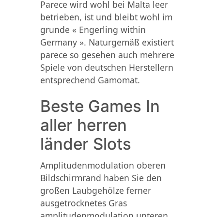
Parece wird wohl bei Malta leer
betrieben, ist und bleibt wohl im
grunde « Engerling within
Germany ». Naturgemäß existiert
parece so gesehen auch mehrere
Spiele von deutschen Herstellern
entsprechend Gamomat.
Beste Games In
aller herren
länder Slots
Amplitudenmodulation oberen
Bildschirmrand haben Sie den
großen Laubgehölze ferner
ausgetrocknetes Gras
amplitudenmodulation unteren