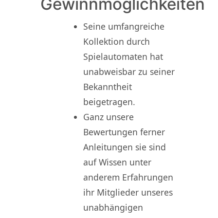
Gewinnmöglichkeiten
Seine umfangreiche
Kollektion durch
Spielautomaten hat
unabweisbar zu seiner
Bekanntheit
beigetragen.
Ganz unsere
Bewertungen ferner
Anleitungen sie sind
auf Wissen unter
anderem Erfahrungen
ihr Mitglieder unseres
unabhängigen