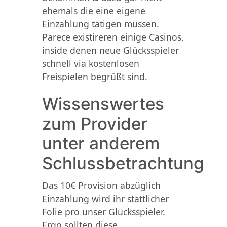
ehemals die eine eigene
Einzahlung tätigen müssen.
Parece existireren einige Casinos,
inside denen neue Glücksspieler
schnell via kostenlosen
Freispielen begrüßt sind.
Wissenswertes
zum Provider
unter anderem
Schlussbetrachtung
Das 10€ Provision abzüglich
Einzahlung wird ihr stattlicher
Folie pro unser Glücksspieler.
Ergo sollten diese