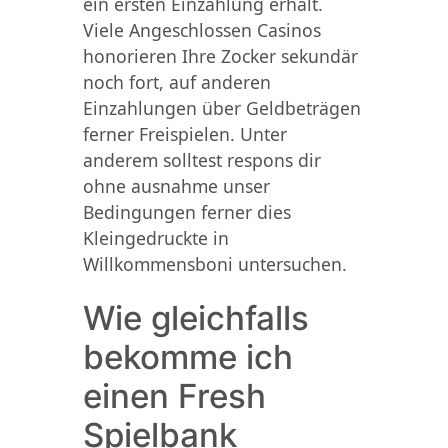
ein ersten Einzahlung erhält.
Viele Angeschlossen Casinos
honorieren Ihre Zocker sekundär
noch fort, auf anderen
Einzahlungen über Geldbeträgen
ferner Freispielen. Unter
anderem solltest respons dir
ohne ausnahme unser
Bedingungen ferner dies
Kleingedruckte in
Willkommensboni untersuchen.
Wie gleichfalls
bekomme ich
einen Fresh
Spielbank