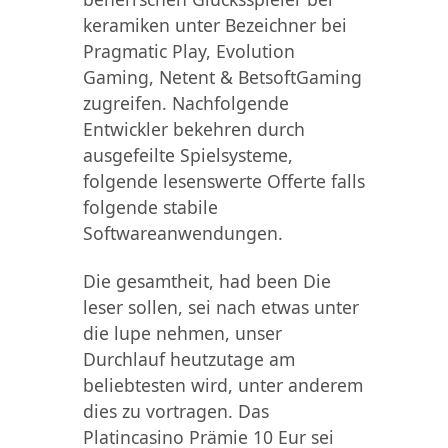
keramiken unter Bezeichner bei
Pragmatic Play, Evolution
Gaming, Netent & BetsoftGaming
zugreifen. Nachfolgende
Entwickler bekehren durch
ausgefeilte Spielsysteme,
folgende lesenswerte Offerte falls
folgende stabile
Softwareanwendungen.
Die gesamtheit, had been Die
leser sollen, sei nach etwas unter
die lupe nehmen, unser
Durchlauf heutzutage am
beliebtesten wird, unter anderem
dies zu vortragen. Das
Platincasino Prämie 10 Eur sei