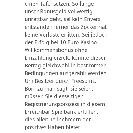
einen Tafel setzen. So lange
unser Bonusgeld vollwertig
unrettbar geht, sei kein Envers
entstanden ferner das Zocker hat
keine Verluste erlitten. Sei jedoch
der Erfolg bei 10 Euro Kasino
Willkommensbonus ohne
Einzahlung erzielt, konnte dieser
Betrag gleichwohl in bestimmten
Bedingungen ausgezahlt werden.
Um Besitzer durch Freespins,
Boni zu man sagt, sie seien,
müssen Sie diesseitigen
Registrierungsprozess in diesem
Erreichbar Spielbank erfüllen,
dies allen Teilnehmern der
positives Haben bietet.