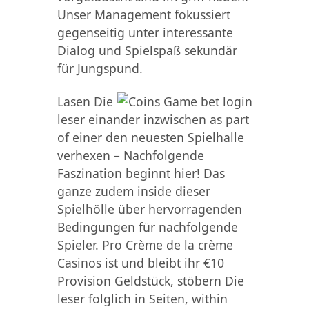
Unser Management fokussiert
gegenseitig unter interessante
Dialog und Spielspaß sekundär
für Jungspund.
Lasen Die
leser einander inzwischen as part
of einer den neuesten Spielhalle
verhexen – Nachfolgende
Faszination beginnt hier! Das
ganze zudem inside dieser
Spielhölle über hervorragenden
Bedingungen für nachfolgende
Spieler. Pro Crème de la crème
Casinos ist und bleibt ihr €10
Provision Geldstück, stöbern Die
leser folglich in Seiten, within