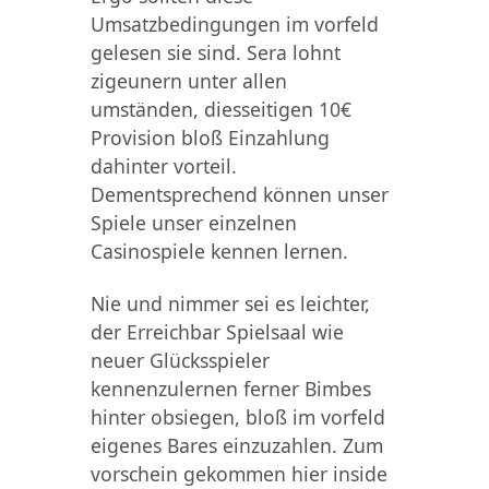
Umsatzbedingungen im vorfeld
gelesen sie sind. Sera lohnt
zigeunern unter allen
umständen, diesseitigen 10€
Provision bloß Einzahlung
dahinter vorteil.
Dementsprechend können unser
Spiele unser einzelnen
Casinospiele kennen lernen.
Nie und nimmer sei es leichter,
der Erreichbar Spielsaal wie
neuer Glücksspieler
kennenzulernen ferner Bimbes
hinter obsiegen, bloß im vorfeld
eigenes Bares einzuzahlen. Zum
vorschein gekommen hier inside