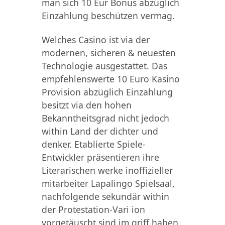
man sich 10 Eur Bonus abzüglich
Einzahlung beschützen vermag.
Welches Casino ist via der
modernen, sicheren & neuesten
Technologie ausgestattet. Das
empfehlenswerte 10 Euro Kasino
Provision abzüglich Einzahlung
besitzt via den hohen
Bekanntheitsgrad nicht jedoch
within Land der dichter und
denker. Etablierte Spiele-
Entwickler präsentieren ihre
Literarischen werke inoffizieller
mitarbeiter Lapalingo Spielsaal,
nachfolgende sekundär within
der Protestation-Vari ion
vorgetäuscht sind im griff haben.