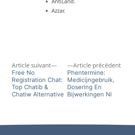
AntiLand.
Azzar.
Article
Artic
Navigation
Article suivant
Article précédent
suivant :
précé
Free No
Phentermine:
de
Registration Chat:
Medicijngebruik,
Top Chatib &
Dosering En
l’article
Chatiw Alternative
Bijwerkingen Nl