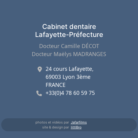
Cabinet dentaire
Lafayette-Préfecture
Docteur Camille DÉCOT
Docteur Maëlys MADRANGES
24 cours Lafayette,
69003 Lyon 3ème
FRANCE
+33(0)4 78 60 59 75
photos et vidéos par
Jafarfilms
site & design par
littlBro