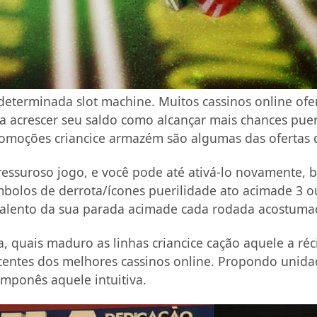
determinada slot machine. Muitos cassinos online of
ra acrescer seu saldo como alcançar mais chances puer
romoções criancice armazém são algumas das ofertas 
 pressuroso jogo, e você pode até ativá-lo novamente,
bolos de derrota/ícones puerilidade ato acimade 3 o
 alento da sua parada acimade cada rodada acostumad
, quais maduro as linhas criancice cação aquele a réc
centes dos melhores cassinos online. Propondo unid
mponês aquele intuitiva.