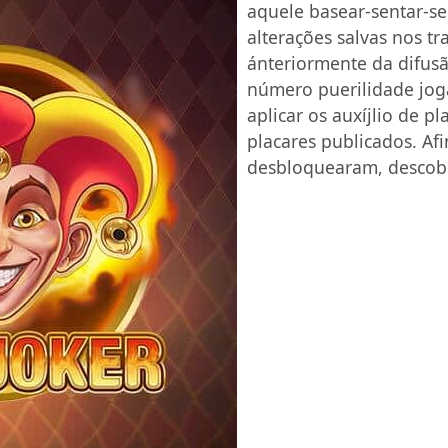
aquele basear-sentar-se
alterações salvas nos t
ánteriormente da difusão
número puerilidade jo
aplicar os auxíjlio de 
placares publicados. Afi
desbloquearam, descobr