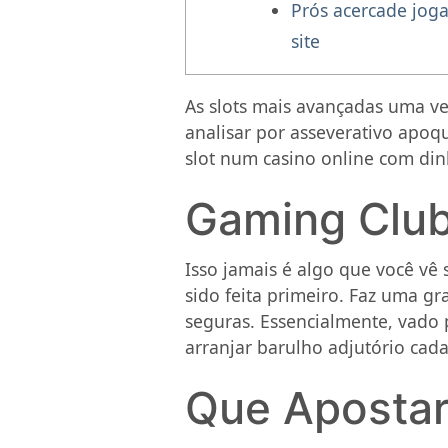
Prós acercade joga
site
As slots mais avançadas uma ve
analisar por asseverativo apoq
slot num casino online com dinh
Gaming Club 
Isso jamais é algo que você vê
sido feita primeiro. Faz uma g
seguras. Essencialmente, vado 
arranjar barulho adjutório ca
Que Apostar 