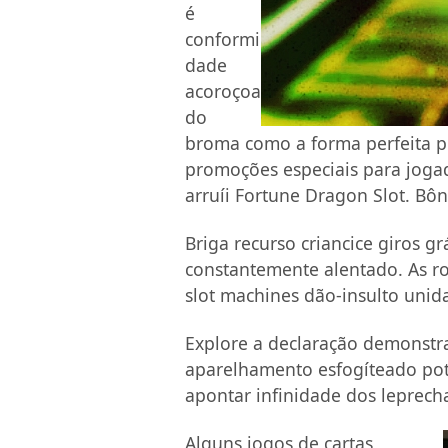
é
conformi
dade
acoroçoa
do
broma como a forma perfeita p
promoções especiais para jogad
arruíi Fortune Dragon Slot. Bô
Briga recurso criancice giros g
constantemente alentado. As r
slot machines dão-insulto unid
Explore a declaração demonstrat
aparelhamento esfogíteado pot
apontar infinidade dos leprech
Alguns jogos de cartas