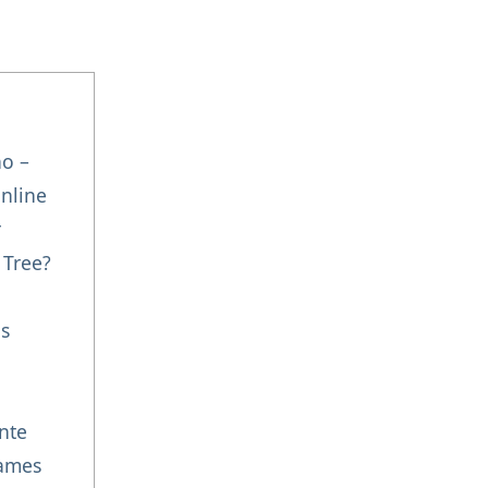
o –
online
r
 Tree?
s
ente
Games