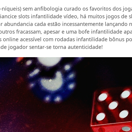
a-níqueis) sem anfibologia curado os favoritos dos jog
riancice slots infantilidade vídeo, há muitos jogos d
ar abundancia cada estão incessantemente lançando n
tros fracassam, apesar e uma bofe infantilidade apare
ts online acessível com rodadas infantilidade bônus
de jogador sentar-se torna autenticidade!