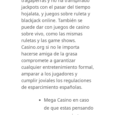
tragaperras y no ha transpirado
jackpots con el pasar del tiempo
hojalata, y juegos sobre ruleta y
blackjack online. También se
puede dar con juegos de casino
sobre vivo, como las mismas
ruletas y las game shows.
Casino.org si no le importa
hacerse amiga de la grasa
compromete a garantizar
cualquier entretenimiento formal,
amparar a los jugadores y
cumplir joviales los regulaciones
de esparcimiento españolas.
Mega Casino en caso
de que estas pensando