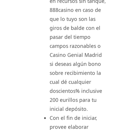
en recursos sin tanque,
888casino en caso de
que lo tuyo son las
giros de balde con el
pasar del tiempo
campos razonables o
Casino Genial Madrid
si deseas algún bono
sobre recibimiento la
cual dé cualquier
doscientos% inclusive
200 eurillos para tu
inicial depósito.
Con el fin de iniciar,
provee elaborar