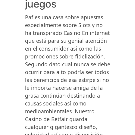
juegos
Paf es una casa sobre apuestas
especialmente sobre Slots y no
ha transpirado Casino En internet
que está para su genial atención
en el consumidor así­ como las
promociones sobre fidelización.
Segundo dato cual nunca se debe
ocurrir para alto podrí­a ser todos
las beneficios de esa estirpe si no
le importa hacerse amiga de la
grasa continúan destinando a
causas sociales así­ como
medioambientales. Nuestro
Casino de Betfair guarda
cualquier gigantesco diseño,
velocidad así­ como disposición