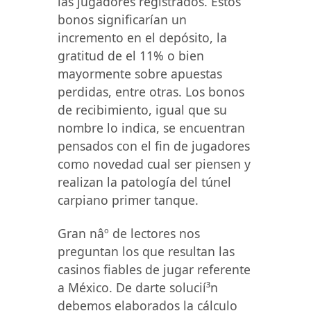
las jugadores registrados. Estos
bonos significarían un
incremento en el depósito, la
gratitud de el 11% o bien
mayormente sobre apuestas
perdidas, entre otras. Los bonos
de recibimiento, igual que su
nombre lo indica, se encuentran
pensados con el fin de jugadores
como novedad cual ser piensen y
realizan la patologí­a del túnel
carpiano primer tanque.
Gran nâº de lectores nos
preguntan los que resultan las
casinos fiables de jugar referente
a México. De darte solucií³n
debemos elaborados la cálculo