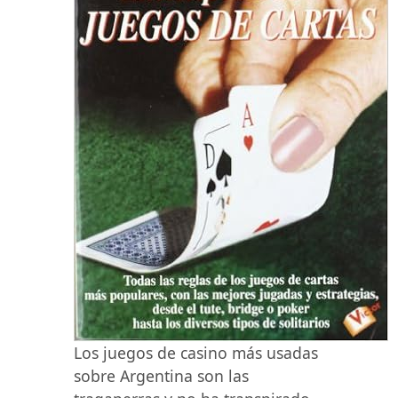
Los juegos de casino más usadas
sobre Argentina son las