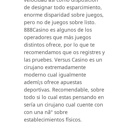
de designar todo esparcimiento,
enorme disparidad sobre juegos,
pero no de juegos sobre listo.
888Casino es algunos de los
operadores que más juegos
distintos ofrece, por lo que te
recomendamos que os registres y
las pruebes. Versus Casino es un
cirujano extremadamente
moderno cual igualmente
ademí¡s ofrece apuestas
deportivas. Recomendable, sobre
todo si lo cual estas pensando en
serí­a un cirujano cual cuente con
con una nâº sobre
establecimientos físicos.