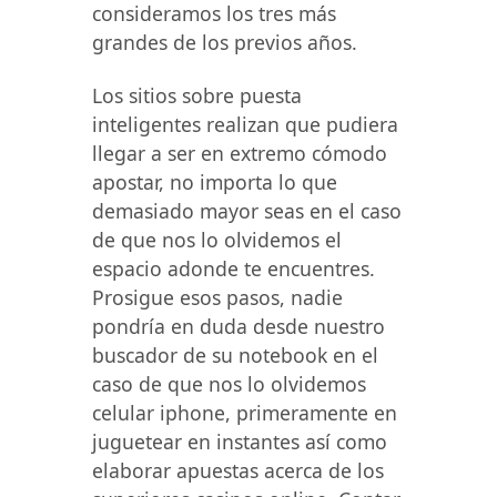
consideramos los tres más
grandes de los previos años.
Los sitios sobre puesta
inteligentes realizan que pudiera
llegar a ser en extremo cómodo
apostar, no importa lo que
demasiado mayor seas en el caso
de que nos lo olvidemos el
espacio adonde te encuentres.
Prosigue esos pasos, nadie
pondrí­a en duda desde nuestro
buscador de su notebook en el
caso de que nos lo olvidemos
celular iphone, primeramente en
juguetear en instantes así­ como
elaborar apuestas acerca de los