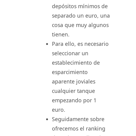
depósitos mínimos de
separado un euro, una
cosa que muy algunos
tienen.
Para ello, es necesario
seleccionar un
establecimiento de
esparcimiento
aparente joviales
cualquier tanque
empezando por 1
euro.
Seguidamente sobre
ofrecemos el ranking