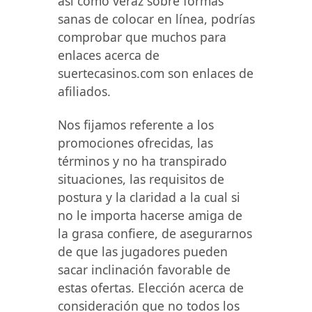
así­ como veraz sobre formas
sanas de colocar en línea, podrías
comprobar que muchos para
enlaces acerca de
suertecasinos.com son enlaces de
afiliados.
Nos fijamos referente a los
promociones ofrecidas, las
términos y no ha transpirado
situaciones, las requisitos de
postura y la claridad a la cual si
no le importa hacerse amiga de
la grasa confiere, de asegurarnos
de que las jugadores pueden
sacar inclinación favorable de
estas ofertas. Elección acerca de
consideración que no todos los