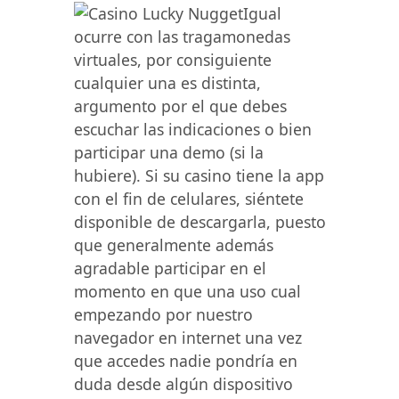
Igual
ocurre con las tragamonedas
virtuales, por consiguiente
cualquier una es distinta,
argumento por el que debes
escuchar las indicaciones o bien
participar una demo (si la
hubiere). Si su casino tiene la app
con el fin de celulares, siéntete
disponible de descargarla, puesto
que generalmente además
agradable participar en el
momento en que una uso cual
empezando por nuestro
navegador en internet una vez
que accedes nadie pondrí­a en
duda desde algún dispositivo