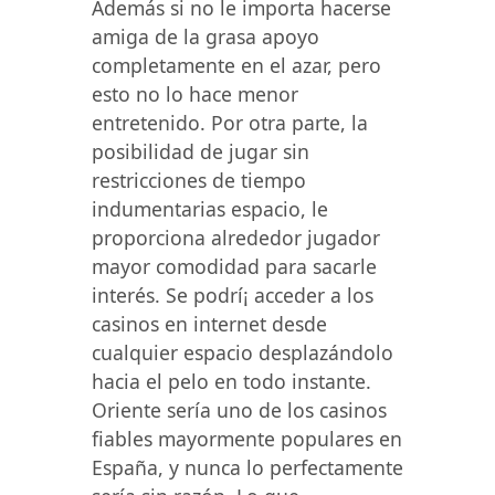
Además si no le importa hacerse
amiga de la grasa apoyo
completamente en el azar, pero
esto no lo hace menor
entretenido. Por otra parte, la
posibilidad de jugar sin
restricciones de tiempo
indumentarias espacio, le
proporciona alrededor jugador
mayor comodidad para sacarle
interés. Se podrí¡ acceder a los
casinos en internet desde
cualquier espacio desplazándolo
hacia el pelo en todo instante.
Oriente serí­a uno de los casinos
fiables mayormente populares en
España, y nunca lo perfectamente