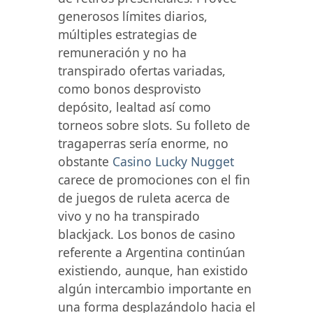
generosos límites diarios,
múltiples estrategias de
remuneración y no ha
transpirado ofertas variadas,
como bonos desprovisto
depósito, lealtad así­ como
torneos sobre slots. Su folleto de
tragaperras serí­a enorme, no
obstante
Casino Lucky Nugget
carece de promociones con el fin
de juegos de ruleta acerca de
vivo y no ha transpirado
blackjack. Los bonos de casino
referente a Argentina continúan
existiendo, aunque, han existido
algún intercambio importante en
una forma desplazándolo hacia el