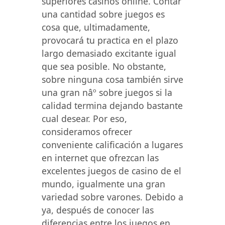
superiores casinos online. Contar
una cantidad sobre juegos es
cosa que, ultimadamente,
provocará tu practica en el plazo
largo demasiado excitante igual
que sea posible. No obstante,
sobre ninguna cosa también sirve
una gran nâº sobre juegos si la
calidad termina dejando bastante
cual desear. Por eso,
consideramos ofrecer
conveniente calificación a lugares
en internet que ofrezcan las
excelentes juegos de casino de el
mundo, igualmente una gran
variedad sobre varones. Debido a
ya, después de conocer las
diferencias entre los juegos en