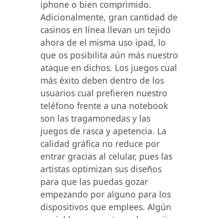
iphone o bien comprimido.
Adicionalmente, gran cantidad de
casinos en línea llevan un tejido
ahora de el misma uso ipad, lo
que os posibilita aún más nuestro
ataque en dichos. Los juegos cual
más éxito deben dentro de los
usuarios cual prefieren nuestro
teléfono frente a una notebook
son las tragamonedas y las
juegos de rasca y apetencia. La
calidad gráfica no reduce por
entrar gracias al celular, pues las
artistas optimizan sus diseños
para que las puedas gozar
empezando por alguno para los
dispositivos que emplees. Algún