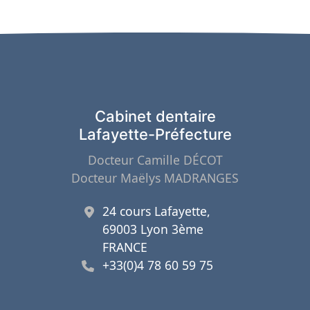
Cabinet dentaire
Lafayette-Préfecture
Docteur Camille DÉCOT
Docteur Maëlys MADRANGES
24 cours Lafayette,
69003 Lyon 3ème
FRANCE
+33(0)4 78 60 59 75