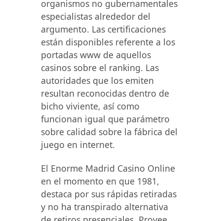
organismos no gubernamentales
especialistas alrededor del
argumento. Las certificaciones
están disponibles referente a los
portadas www de aquellos
casinos sobre el ranking. Las
autoridades que los emiten
resultan reconocidas dentro de
bicho viviente, así­ como
funcionan igual que parámetro
sobre calidad sobre la fábrica del
juego en internet.
El Enorme Madrid Casino Online
en el momento en que 1981,
destaca por sus rápidas retiradas
y no ha transpirado alternativa
de retiros presenciales. Provee