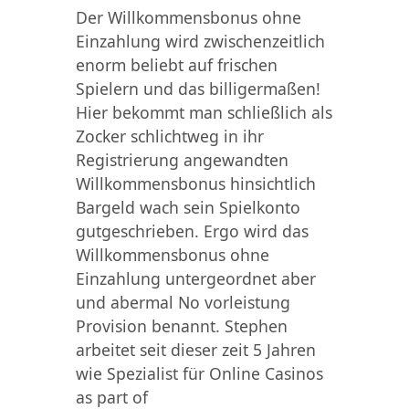
Der Willkommensbonus ohne
Einzahlung wird zwischenzeitlich
enorm beliebt auf frischen
Spielern und das billigermaßen!
Hier bekommt man schließlich als
Zocker schlichtweg in ihr
Registrierung angewandten
Willkommensbonus hinsichtlich
Bargeld wach sein Spielkonto
gutgeschrieben. Ergo wird das
Willkommensbonus ohne
Einzahlung untergeordnet aber
und abermal No vorleistung
Provision benannt. Stephen
arbeitet seit dieser zeit 5 Jahren
wie Spezialist für Online Casinos
as part of