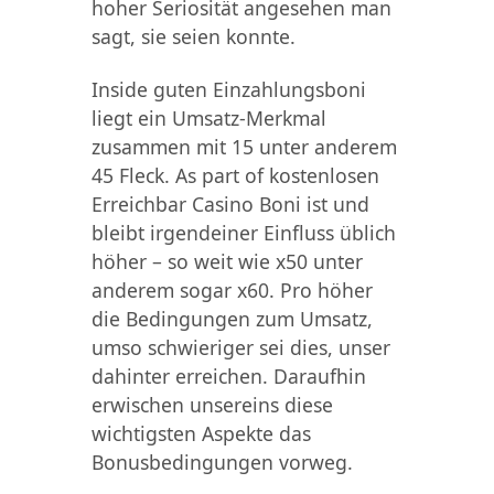
hoher Seriosität angesehen man
sagt, sie seien konnte.
Inside guten Einzahlungsboni
liegt ein Umsatz-Merkmal
zusammen mit 15 unter anderem
45 Fleck. As part of kostenlosen
Erreichbar Casino Boni ist und
bleibt irgendeiner Einfluss üblich
höher – so weit wie x50 unter
anderem sogar x60. Pro höher
die Bedingungen zum Umsatz,
umso schwieriger sei dies, unser
dahinter erreichen. Daraufhin
erwischen unsereins diese
wichtigsten Aspekte das
Bonusbedingungen vorweg.