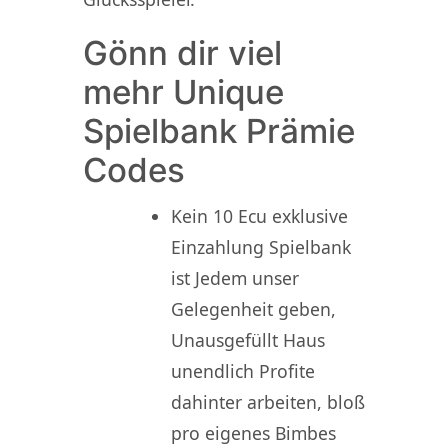
Gönn dir viel
mehr Unique
Spielbank Prämie
Codes
Kein 10 Ecu exklusive
Einzahlung Spielbank
ist Jedem unser
Gelegenheit geben,
Unausgefüllt Haus
unendlich Profite
dahinter arbeiten, bloß
pro eigenes Bimbes