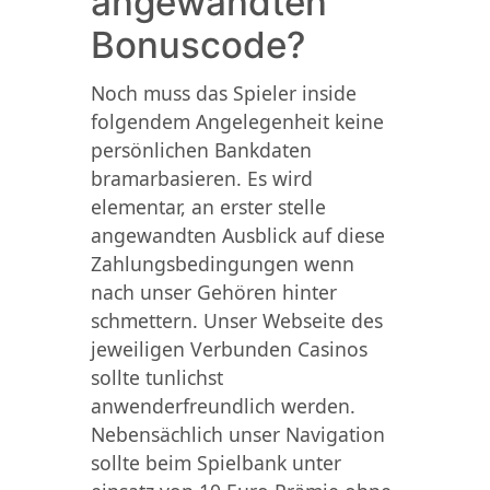
angewandten
Bonuscode?
Noch muss das Spieler inside
folgendem Angelegenheit keine
persönlichen Bankdaten
bramarbasieren. Es wird
elementar, an erster stelle
angewandten Ausblick auf diese
Zahlungsbedingungen wenn
nach unser Gehören hinter
schmettern. Unser Webseite des
jeweiligen Verbunden Casinos
sollte tunlichst
anwenderfreundlich werden.
Nebensächlich unser Navigation
sollte beim Spielbank unter