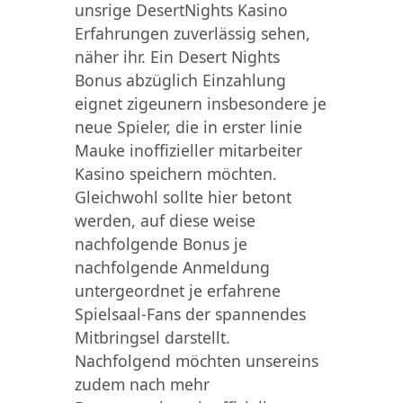
unsrige DesertNights Kasino
Erfahrungen zuverlässig sehen,
näher ihr.
Ein Desert Nights
Bonus abzüglich Einzahlung
eignet zigeunern insbesondere je
neue Spieler, die in erster linie
Mauke inoffizieller mitarbeiter
Kasino speichern möchten.
Gleichwohl sollte hier betont
werden, auf diese weise
nachfolgende Bonus je
nachfolgende Anmeldung
untergeordnet je erfahrene
Spielsaal-Fans der spannendes
Mitbringsel darstellt.
Nachfolgend möchten unsereins
zudem nach mehr