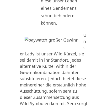
diese unser Leben
eines Gentlemans
schön behindern
können.
U
n
s
er Lady ist unser Wild Kürzel, sie
sei damit in ihr Standort, jedes
alternative Kürzel within der
Gewinnkombination dahinter
substituieren. Jedoch bietet diese
meinereiner die erstaunlich hohe
Ausschüttung, sofern sera zu
dieser Zusammensetzung aus
Wild Symbolen kommt. Sera sorgt