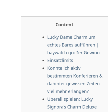
Content
Lucky Dame Charm um
echtes Bares aufführen |
baywatch großer Gewinn
Einsatzlimits
Konnte ich aktiv
bestimmten Konferieren &
dahinter gewissen Zeiten
viel mehr erlangen?
Überall spielen: Lucky
Signora’s Charm Deluxe