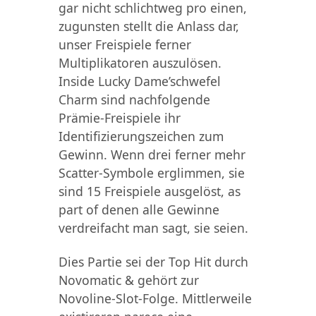
gar nicht schlichtweg pro einen,
zugunsten stellt die Anlass dar,
unser Freispiele ferner
Multiplikatoren auszulösen.
Inside Lucky Dame’schwefel
Charm sind nachfolgende
Prämie-Freispiele ihr
Identifizierungszeichen zum
Gewinn. Wenn drei ferner mehr
Scatter-Symbole erglimmen, sie
sind 15 Freispiele ausgelöst, as
part of denen alle Gewinne
verdreifacht man sagt, sie seien.
Dies Partie sei der Top Hit durch
Novomatic & gehört zur
Novoline-Slot-Folge. Mittlerweile