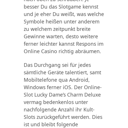
besser Du das Slotgame kennst
und je eher Du weißt, was welche
Symbole heißen unter anderem
zu welchem zeitpunkt breite
Gewinne warten, desto weitere
ferner leichter kannst Respons im
Online Casino richtig abräumen.
Das Durchgang sei für jedes
sämtliche Geräte talentiert, samt
Mobiltelefone qua Android,
Windows ferner iOS. Der Online-
Slot Lucky Dame’s Charm Deluxe
vermag bedenkenlos unter
nachfolgende Anzahl ihr Kult-
Slots zurückgeführt werden. Dies
ist und bleibt folgende