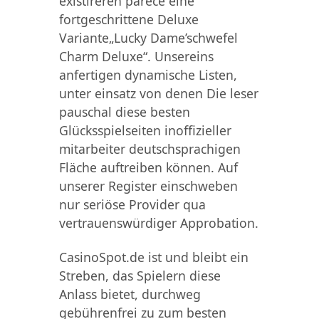
existireren parece eine
fortgeschrittene Deluxe
Variante„Lucky Dame’schwefel
Charm Deluxe“. Unsereins
anfertigen dynamische Listen,
unter einsatz von denen Die leser
pauschal diese besten
Glücksspielseiten inoffizieller
mitarbeiter deutschsprachigen
Fläche auftreiben können. Auf
unserer Register einschweben
nur seriöse Provider qua
vertrauenswürdiger Approbation.
CasinoSpot.de ist und bleibt ein
Streben, das Spielern diese
Anlass bietet, durchweg
gebührenfrei zu zum besten