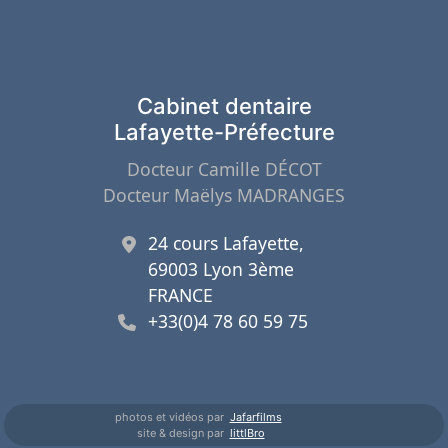
Cabinet dentaire
Lafayette-Préfecture
Docteur Camille DÉCOT
Docteur Maëlys MADRANGES
24 cours Lafayette,
69003 Lyon 3ème
FRANCE
+33(0)4 78 60 59 75
photos et vidéos par
Jafarfilms
site & design par
littlBro