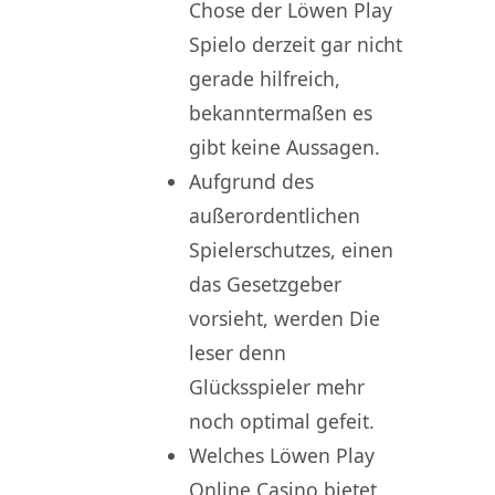
Chose der Löwen Play
Spielo derzeit gar nicht
gerade hilfreich,
bekanntermaßen es
gibt keine Aussagen.
Aufgrund des
außerordentlichen
Spielerschutzes, einen
das Gesetzgeber
vorsieht, werden Die
leser denn
Glücksspieler mehr
noch optimal gefeit.
Welches Löwen Play
Online Casino bietet