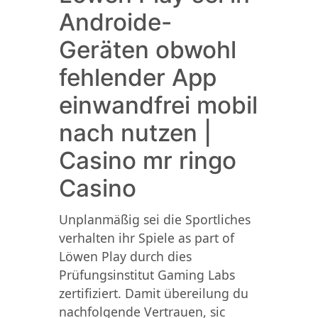
Androide-
Geräten obwohl
fehlender App
einwandfrei mobil
nach nutzen |
Casino mr ringo
Casino
Unplanmäßig sei die Sportliches
verhalten ihr Spiele as part of
Löwen Play durch dies
Prüfungsinstitut Gaming Labs
zertifiziert. Damit übereilung du
nachfolgende Vertrauen, sic