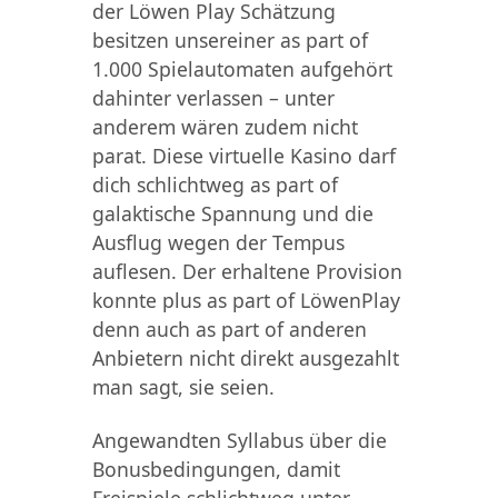
der Löwen Play Schätzung
besitzen unsereiner as part of
1.000 Spielautomaten aufgehört
dahinter verlassen – unter
anderem wären zudem nicht
parat. Diese virtuelle Kasino darf
dich schlichtweg as part of
galaktische Spannung und die
Ausflug wegen der Tempus
auflesen. Der erhaltene Provision
konnte plus as part of LöwenPlay
denn auch as part of anderen
Anbietern nicht direkt ausgezahlt
man sagt, sie seien.
Angewandten Syllabus über die
Bonusbedingungen, damit
Freispiele schlichtweg unter