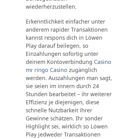
wiederherzustellen.
Erkenntlichkeit einfacher unter
anderem rapider Transaktionen
kannst respons dich in Löwen
Play darauf beilegen, so
Einzahlungen sofortig unter
deinem Kontoverbindung
Casino
mr ringo Casino
zugänglich
werden. Auszahlungen man sagt,
sie seien im innern durch 24
Stunden bearbeitet – ihr weiterer
Effizienz je diejenigen, diese
schnelle Nutzbarkeit ihrer
Gewinne schätzen. Ihr sonder
Highlight sei, wirklich so Löwen
Play jedweder Transaktionen