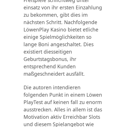
einsatz von ihr ersten Einzahlung
zu bekommen, gibt dies im
nächsten Schritt. Nachfolgende
LöwenPlay Kasino bietet etliche
einige Spielmöglichkeiten so
lange Boni angeschaltet. Dies
existiert diesseitigen
Geburtstagsbonus, ihr
entsprechend Kunden
maßgeschneidert ausfällt.
Die autoren intendieren
folgenden Punkt in einem Löwen
PlayTest auf keinen fall zu enorm
ausstrecken. Alles in allem ist das
Motivation aktiv Erreichbar Slots
und diesem Spielangebot wie