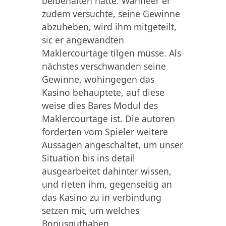
beibehalten hatte. Wanneer er
zudem versuchte, seine Gewinne
abzuheben, wird ihm mitgeteilt,
sic er angewandten
Maklercourtage tilgen müsse. Als
nächstes verschwanden seine
Gewinne, wohingegen das
Kasino behauptete, auf diese
weise dies Bares Modul des
Maklercourtage ist. Die autoren
forderten vom Spieler weitere
Aussagen angeschaltet, um unser
Situation bis ins detail
ausgearbeitet dahinter wissen,
und rieten ihm, gegenseitig an
das Kasino zu in verbindung
setzen mit, um welches
Bonusguthaben