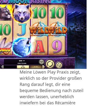
Meine Löwen Play Praxis zeigt,
wirklich so der Provider großen
Rang darauf legt, dir eine
bequeme Bedienung nach zuteil
werden lassen, unerheblich
inwiefern bei das Récamière