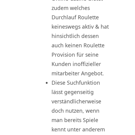
zudem welches
Durchlauf Roulette
keineswegs aktiv & hat
hinsichtlich dessen
auch keinen Roulette
Provision für seine
Kunden inoffizieller
mitarbeiter Angebot.
Diese Suchfunktion
lässt gegenseitig
verständlicherweise
doch nutzen, wenn
man bereits Spiele
kennt unter anderem