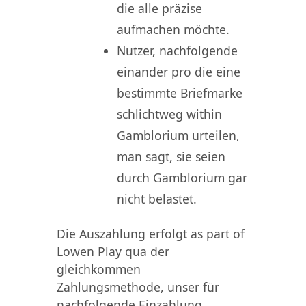
die alle präzise
aufmachen möchte.
Nutzer, nachfolgende
einander pro die eine
bestimmte Briefmarke
schlichtweg within
Gamblorium urteilen,
man sagt, sie seien
durch Gamblorium gar
nicht belastet.
Die Auszahlung erfolgt as part of
Lowen Play qua der
gleichkommen
Zahlungsmethode, unser für
nachfolgende Einzahlung