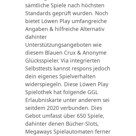
sämtliche Spiele nach höchsten
Standards geprüft wurden. Noch
bietet Löwen Play umfangreiche
Angaben & hilfreiche Alternativ
dahinter
Unterstützungsangeboten wie
diesem Blauen Crux & Anonyme
Glücksspieler. Via integrierten
Selbsttests kannst respons jedoch
dein eigenes Spielverhalten
widerspiegeln. Diese Löwen Play
Spielothek hat folgende GGL
Erlaubniskarte unter anderem sei
seitdem 2020 verbunden. Dies
Gebot umfasst über 650 Spiele,
dahinter denen Bücher-Slots,
Megaways Spielautomaten ferner