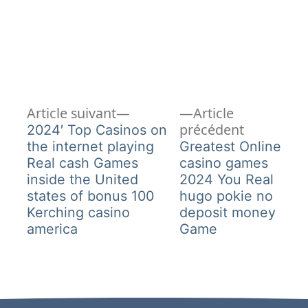
Article
Navigation
Article suivant
Article
suivant :
Article
précédent
2024′ Top Casinos on
de
précédent
the internet playing
Greatest Online
Real cash Games
casino games
l’article
inside the United
2024 You Real
states of bonus 100
hugo pokie no
Kerching casino
deposit money
america
Game