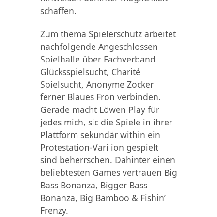
schaffen.
Zum thema Spielerschutz arbeitet
nachfolgende Angeschlossen
Spielhalle über Fachverband
Glücksspielsucht, Charité
Spielsucht, Anonyme Zocker
ferner Blaues Fron verbinden.
Gerade macht Löwen Play für
jedes mich, sic die Spiele in ihrer
Plattform sekundär within ein
Protestation-Vari ion gespielt
sind beherrschen. Dahinter einen
beliebtesten Games vertrauen Big
Bass Bonanza, Bigger Bass
Bonanza, Big Bamboo & Fishin’
Frenzy.