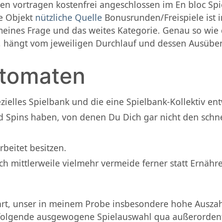
en vortragen kostenfrei angeschlossen im En bloc Spi
e Objekt
nützliche Quelle
Bonusrunden/Freispiele ist 
eines Frage und das weites Kategorie. Genau so wie
, hängt vom jeweiligen Durchlauf und dessen Ausüben 
utomaten
ielles Spielbank und die eine Spielbank-Kollektiv ent
ad Spins haben, von denen Du Dich gar nicht den sch
rbeitet besitzen.
ch mittlerweile vielmehr vermeide ferner statt Ernäh
.
rt, unser in meinem Probe insbesondere hohe Ausza
r folgende ausgewogene Spielauswahl qua außerorden