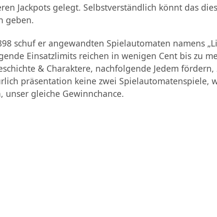
en Jackpots gelegt. Selbstverständlich könnt das di
n geben.
 1898 schuf er angewandten Spielautomaten namens „Li
gende Einsatzlimits reichen in wenigen Cent bis zu me
Geschichte & Charaktere, nachfolgende Jedem fördern, 
ich präsentation keine zwei Spielautomatenspiele, w
n, unser gleiche Gewinnchance.