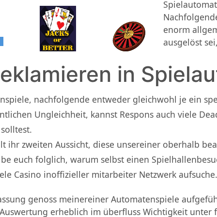
Spielautomat
Nachfolgend
enorm allgem
ausgelöst sei
eklamieren in Spiela
spiele, nachfolgende entweder gleichwohl je ein spez
ntlichen Ungleichheit, kannst Respons auch viele De
solltest.
t ihr zweiten Aussicht, diese unsereiner oberhalb bea
be euch folglich, warum selbst einen Spielhallenbesu
le Casino inoffizieller mitarbeiter Netzwerk aufsuche
assung genoss meinereiner Automatenspiele aufgefüh
 Auswertung erheblich im überfluss Wichtigkeit unte