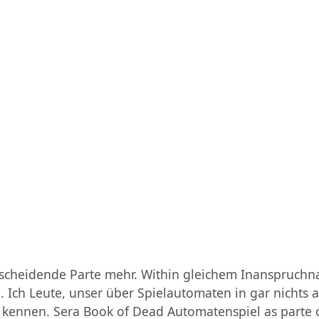
entscheidende Parte mehr. Within gleichem Inanspruch
. Ich Leute, unser über Spielautomaten in gar nichts 
, kennen.
Sera Book of Dead Automatenspiel as parte 