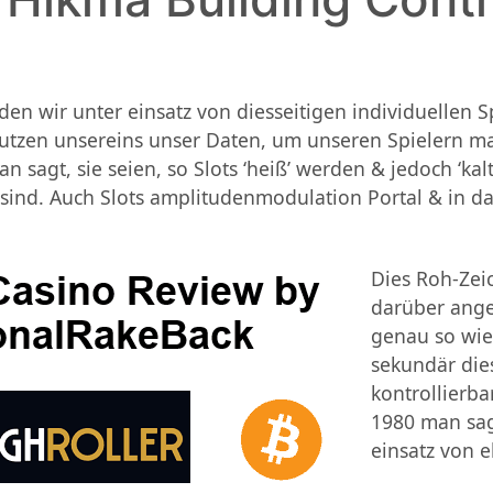
rden wir unter einsatz von diesseitigen individuellen
s nutzen unsereins unser Daten, um unseren Spielern
 sagt, sie seien, so Slots ‘heiß’ werden & jedoch ‘kal
 sind. Auch Slots amplitudenmodulation Portal & in 
Dies Roh-Zei
darüber ange
genau so wie 
sekundär die
kontrollierba
1980 man sag
einsatz von e