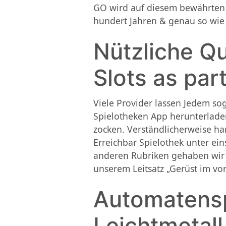
GO wird auf diesem bewährten K
hundert Jahren & genau so wie
Nützliche Qu
Slots as part
Viele Provider lassen Jedem sog
Spielotheken App herunterladen
zocken. Verständlicherweise ha
Erreichbar Spielothek unter e
anderen Rubriken gehaben wir d
unserem Leitsatz „Gerüst im vor
Automatenspi
Leichtmetal