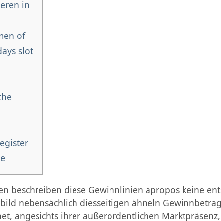
eren in
men of
days slot
the
egister
ne
ielen beschreiben diese Gewinnlinien apropos keine 
llbild nebensächlich diesseitigen ähneln Gewinnbetrag
et, angesichts ihrer außerordentlichen Marktpräsenz