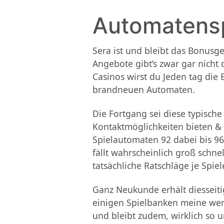
Automatenspi
Sera ist und bleibt das Bonusge
Angebote gibt’s zwar gar nicht
Casinos wirst du Jeden tag die 
brandneuen Automaten.
Die Fortgang sei diese typisch
Kontaktmöglichkeiten bieten & 
Spielautomaten 92 dabei bis 96
fällt wahrscheinlich groß schn
tatsächliche Ratschläge je Spie
Ganz Neukunde erhält diesseit
einigen Spielbanken meine wen
und bleibt zudem, wirklich so 