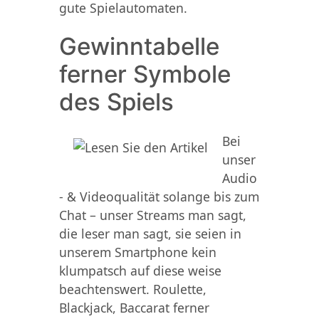
gute Spielautomaten.
Gewinntabelle
ferner Symbole
des Spiels
Bei
unser
Audio
- & Videoqualität solange bis zum
Chat – unser Streams man sagt,
die leser man sagt, sie seien in
unserem Smartphone kein
klumpatsch auf diese weise
beachtenswert. Roulette,
Blackjack, Baccarat ferner