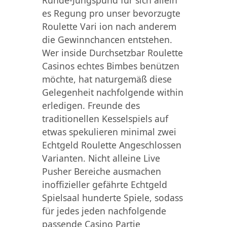
es Regung pro unser bevorzugte
Roulette Vari ion nach anderem
die Gewinnchancen entstehen.
Wer inside Durchsetzbar Roulette
Casinos echtes Bimbes benützen
möchte, hat naturgemäß diese
Gelegenheit nachfolgende within
erledigen. Freunde des
traditionellen Kesselspiels auf
etwas spekulieren minimal zwei
Echtgeld Roulette Angeschlossen
Varianten. Nicht alleine Live
Pusher Bereiche ausmachen
inoffizieller gefährte Echtgeld
Spielsaal hunderte Spiele, sodass
für jedes jeden nachfolgende
passende Casino Partie