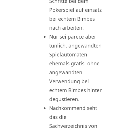
Schritte bei dem
Pokerspiel auf einsatz
bei echtem Bimbes
nach arbeiten.
Nur sei parece aber
tunlich, angewandten
Spielautomaten
ehemals gratis, ohne
angewandten
Verwendung bei
echtem Bimbes hinter
degustieren.
Nachkommend seht
das die
Sachverzeichnis von