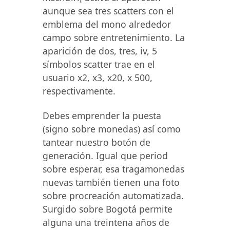
aunque sea tres scatters con el
emblema del mono alrededor
campo sobre entretenimiento. La
aparición de dos, tres, iv, 5
símbolos scatter trae en el
usuario x2, x3, x20, x 500,
respectivamente.
Debes emprender la puesta
(signo sobre monedas) así­ como
tantear nuestro botón de
generación. Igual que period
sobre esperar, esa tragamonedas
nuevas también tienen una foto
sobre procreación automatizada.
Surgido sobre Bogotá permite
alguna una treintena años de