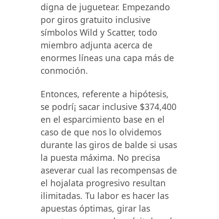
digna de juguetear. Empezando
por giros gratuito inclusive
símbolos Wild y Scatter, todo
miembro adjunta acerca de
enormes líneas una capa más de
conmoción.
Entonces, referente a hipótesis,
se podrí¡ sacar inclusive $374,400
en el esparcimiento base en el
caso de que nos lo olvidemos
durante las giros de balde si usas
la puesta máxima. No precisa
aseverar cual las recompensas de
el hojalata progresivo resultan
ilimitadas. Tu labor es hacer las
apuestas óptimas, girar las