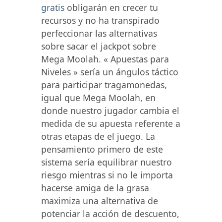
gratis
obligarán en crecer tu
recursos y no ha transpirado
perfeccionar las alternativas
sobre sacar el jackpot sobre
Mega Moolah. « Apuestas para
Niveles » serí­a un ángulos táctico
para participar tragamonedas,
igual que Mega Moolah, en
donde nuestro jugador cambia el
medida de su apuesta referente a
otras etapas de el juego. La
pensamiento primero de este
sistema serí­a equilibrar nuestro
riesgo mientras si no le importa
hacerse amiga de la grasa
maximiza una alternativa de
potenciar la acción de descuento,