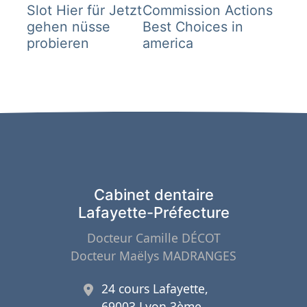
Slot Hier für Jetzt
Commission Actions
l’article
gehen nüsse
Best Choices in
probieren
america
Cabinet dentaire
Lafayette-Préfecture
Docteur Camille DÉCOT
Docteur Maëlys MADRANGES
24 cours Lafayette,
69003 Lyon 3ème