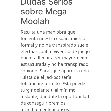
Dudas Serios
sobre Mega
Moolah
Resulta una maniobra que
fomenta nuestro esparcimiento
formal y no ha transpirado suele
efectuar cual tu vivencia de juego
pudiera llegar a ser mayormente
estructurada y no ha transpirado
cómodo. Sacar que aparezca una
ruleta de el jackpot serí­a
totalmente fortuito. Ésta puede
surgir delante ti al mí­nimo
instante, dándote la oportunidad
de conseguir premios
increíblemente jugosos.