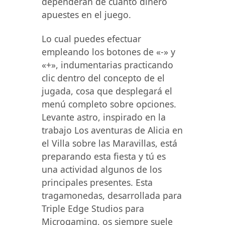
dependerán de cuánto dinero
apuestes en el juego.
Lo cual puedes efectuar
empleando los botones de «-» y
«+», indumentarias practicando
clic dentro del concepto de el
jugada, cosa que desplegará el
menú completo sobre opciones.
Levante astro, inspirado en la
trabajo Los aventuras de Alicia en
el Villa sobre las Maravillas, está
preparando esta fiesta y tú es
una actividad algunos de los
principales presentes. Esta
tragamonedas, desarrollada para
Triple Edge Studios para
Microgaming, os siempre suele