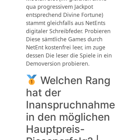
qua progressivem Jackpot
entsprechend Divine Fortune)
stammt gleichfalls aus NetEnts
digitaler Schreibfeder.
Probieren
Diese sämtliche Games durch
NetEnt kostenfrei leer, im zuge
dessen Die leser die Spiele in ein
Demoversion probieren.
Welchen Rang
hat der
Inanspruchnahme
in den möglichen
Hauptpreis-