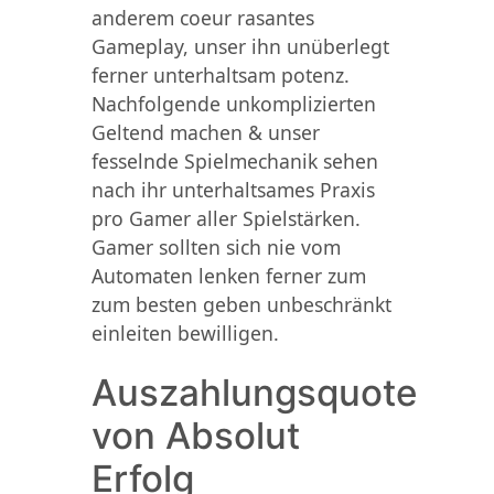
anderem coeur rasantes
Gameplay, unser ihn unüberlegt
ferner unterhaltsam potenz.
Nachfolgende unkomplizierten
Geltend machen & unser
fesselnde Spielmechanik sehen
nach ihr unterhaltsames Praxis
pro Gamer aller Spielstärken.
Gamer sollten sich nie vom
Automaten lenken ferner zum
zum besten geben unbeschränkt
einleiten bewilligen.
Auszahlungsquote
von Absolut
Erfolg