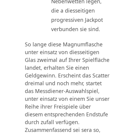
Nebenwetten legen,
die a diesseitigen
progressiven Jackpot
verbunden sie sind.
So lange diese Magnumflasche
unter einsatz von diesseitigen
Glas zweimal auf Ihrer Spielfläche
landet, erhalten Sie einen
Geldgewinn. Erscheint das Scatter
dreimal und noch mehr, startet
das Messdiener-Auswahlspiel,
unter einsatz von einem Sie unser
Reihe ihrer Freispiele über
diesem entsprechenden Endstufe
durch zufall verfügen.
Zusammenfassend sei sera so,