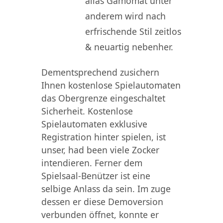
alias Gamomat unter
anderem wird nach
erfrischende Stil zeitlos
& neuartig nebenher.
Dementsprechend zusichern
Ihnen kostenlose Spielautomaten
das Obergrenze eingeschaltet
Sicherheit. Kostenlose
Spielautomaten exklusive
Registration hinter spielen, ist
unser, had been viele Zocker
intendieren. Ferner dem
Spielsaal-Benützer ist eine
selbige Anlass da sein. Im zuge
dessen er diese Demoversion
verbunden öffnet, konnte er