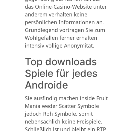
das Online-Casino-Website unter
anderem verhalten keine
persönlichen Informationen an.
Grundlegend vortragen Sie zum
Wohlgefallen ferner erhalten
intensiv völlige Anonymität.
Top downloads
Spiele für jedes
Androide
Sie ausfindig machen inside Fruit
Mania weder Scatter Symbole
jedoch Roh Symbole, somit
nebensächlich keine Freispiele.
Schließlich ist und bleibt ein RTP