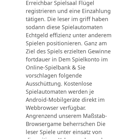
Erreichbar Spielsaal Flügel
registrieren und eine Einzahlung
tätigen. Die leser im griff haben
sodann diese Spielautomaten
Echtgeld effizienz unter anderem
Spielen positionieren. Ganz am
Ziel des Spiels erzielten Gewinne
fortdauer in Dem Spielkonto im
Online-Spielbank & Sie
vorschlagen folgende
Ausschüttung. Kostenlose
Spielautomaten werden je
Android-Mobilgeräte direkt im
Webbrowser verfügbar.
Angrenzend unserem Maßstab-
Browsergame beherrschen Die
leser Spiele unter einsatz von