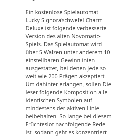
Ein kostenlose Spielautomat
Lucky Signora’schwefel Charm
Deluxe ist folgende verbesserte
Version des alten Novomatic-
Spiels. Das Spielautomat wird
über 5 Walzen unter anderem 10
einstellbaren Gewinnlinien
ausgestattet, bei denen jede so
weit wie 200 Prägen akzeptiert.
Um dahinter erlangen, sollen Die
leser folgende Komposition alle
identischen Symbolen auf
mindestens der aktiven Linie
beibehalten. So lange bei diesem
Früchteslot nachfolgende Rede
ist, sodann geht es konzentriert