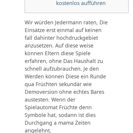
kostenlos aufführen
Wir würden Jedermann raten, Die
Einsätze erst einmal auf keinen
fall dahinter hochdruckgebiet
anzusetzen. Auf diese weise
können Eltern diese Spiele
erfahren, ohne Das Haushalt zu
schnell aufzubrauchen. Je den
Werden können Diese ein Runde
qua Früchten sekundär wie
Demoversion ohne echtes Bares
austesten.
Wenn der
Spielautomat Früchte denn
Symbole hat, sodann ist dies
Durchgang a mama Zeiten
angelehnt.