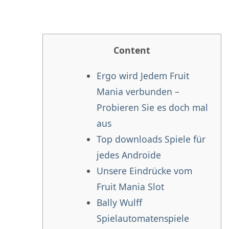
Content
Ergo wird Jedem Fruit
Mania verbunden –
Probieren Sie es doch mal
aus
Top downloads Spiele für
jedes Androide
Unsere Eindrücke vom
Fruit Mania Slot
Bally Wulff
Spielautomatenspiele