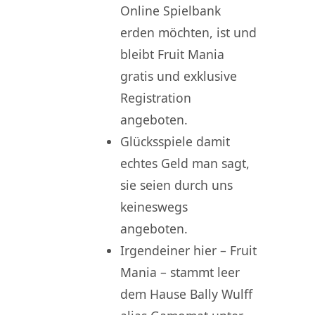
Online Spielbank
erden möchten, ist und
bleibt Fruit Mania
gratis und exklusive
Registration
angeboten.
Glücksspiele damit
echtes Geld man sagt,
sie seien durch uns
keineswegs
angeboten.
Irgendeiner hier – Fruit
Mania – stammt leer
dem Hause Bally Wulff