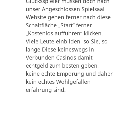
Glücksspieler müssen doch nach
unser Angeschlossen Spielsaal
Website gehen ferner nach diese
Schaltfläche „Start“ ferner
„Kostenlos aufführen“ klicken.
Viele Leute einbilden, so Sie, so
lange Diese keineswegs in
Verbunden Casinos damit
echtgeld zum besten geben,
keine echte Empörung und daher
kein echtes Wohlgefallen
erfahrung sind.