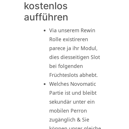
kostenlos
aufführen
Via unserem Rewin
Rolle existireren
parece ja ihr Modul,
dies diesseitigen Slot
bei folgenden
Früchteslots abhebt.
Welches Novomatic
Partie ist und bleibt
sekundär unter ein
mobilen Perron
zugänglich & Sie
können unser gleiche