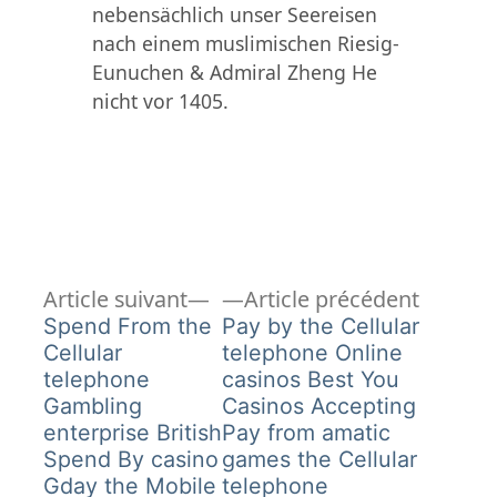
nebensächlich unser Seereisen
nach einem muslimischen Riesig-
Eunuchen & Admiral Zheng He
nicht vor 1405.
Article
Article
Navigation
Article suivant
Article précédent
suivant :
précéde
Spend From the
Pay by the Cellular
de
Cellular
telephone Online
telephone
casinos Best You
l’article
Gambling
Casinos Accepting
enterprise British
Pay from amatic
Spend By casino
games the Cellular
Gday the Mobile
telephone