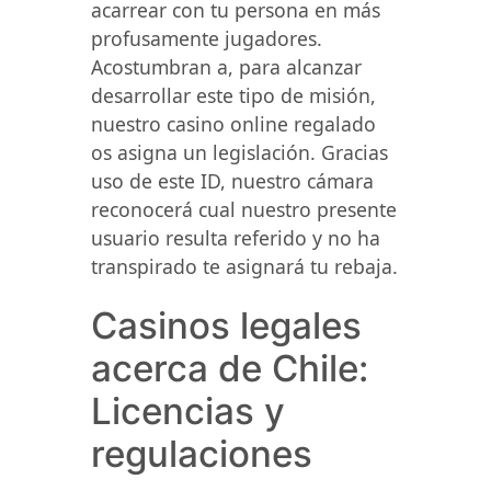
acarrear con tu persona en más
profusamente jugadores.
Acostumbran a, para alcanzar
desarrollar este tipo de misión,
nuestro casino online regalado
os asigna un legislación. Gracias
uso de este ID, nuestro cámara
reconocerá cual nuestro presente
usuario resulta referido y no ha
transpirado te asignará tu rebaja.
Casinos legales
acerca de Chile:
Licencias y
regulaciones