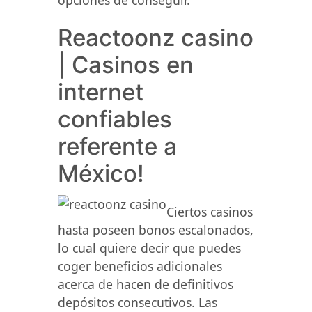
Reactoonz casino
| Casinos en
internet
confiables
referente a
México!
Ciertos casinos
hasta poseen bonos escalonados,
lo cual quiere decir que puedes
coger beneficios adicionales
acerca de hacen de definitivos
depósitos consecutivos. Las