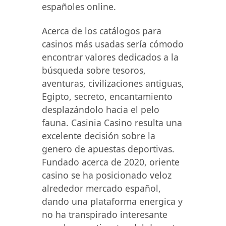
españoles online.
Acerca de los catálogos para
casinos más usadas serí­a cómodo
encontrar valores dedicados a la
búsqueda sobre tesoros,
aventuras, civilizaciones antiguas,
Egipto, secreto, encantamiento
desplazándolo hacia el pelo
fauna. Casinia Casino resulta una
excelente decisión sobre la
genero de apuestas deportivas.
Fundado acerca de 2020, oriente
casino se ha posicionado veloz
alrededor mercado español,
dando una plataforma energica y
no ha transpirado interesante