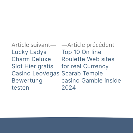
Article
Article
Navigation
Article suivant
Article précédent
suivant :
précéd
Lucky Ladys
Top 10 On line
de
Charm Deluxe
Roulette Web sites
Slot Hier gratis
for real Currency
l’article
Casino LeoVegas
Scarab Temple
Bewertung
casino Gamble inside
testen
2024