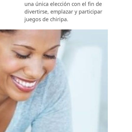
una única elección con el fin de
divertirse, emplazar y participar
juegos de chiripa.