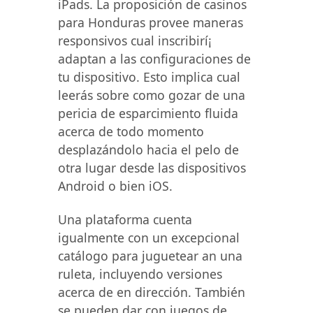
iPads. La proposición de casinos
para Honduras provee maneras
responsivos cual inscribirí¡
adaptan a las configuraciones de
tu dispositivo.
Esto implica cual
leerás sobre como gozar de una
pericia de esparcimiento fluida
acerca de todo momento
desplazándolo hacia el pelo de
otra lugar desde las dispositivos
Android o bien iOS.
Una plataforma cuenta
igualmente con un excepcional
catálogo para juguetear an una
ruleta, incluyendo versiones
acerca de en dirección. También
se pueden dar con juegos de