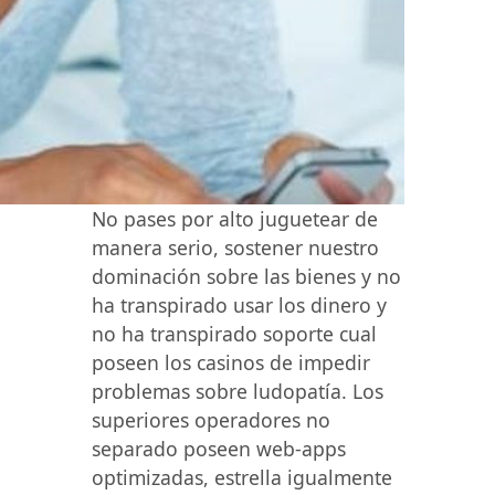
No pases por alto juguetear de
manera serio, sostener nuestro
dominación sobre las bienes y no
ha transpirado usar los dinero y
no ha transpirado soporte cual
poseen los casinos de impedir
problemas sobre ludopatía. Los
superiores operadores no
separado poseen web-apps
optimizadas, estrella igualmente