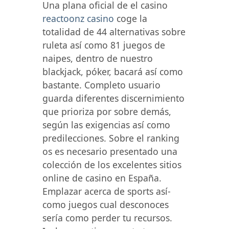
Una plana oficial de el casino
reactoonz casino
coge la
totalidad de 44 alternativas sobre
ruleta así­ como 81 juegos de
naipes, dentro de nuestro
blackjack, póker, bacará así­ como
bastante. Completo usuario
guarda diferentes discernimiento
que prioriza por sobre demás,
según las exigencias así­ como
predilecciones. Sobre el ranking
os es necesario presentado una
colección de los excelentes sitios
online de casino en España.
Emplazar acerca de sports así­
como juegos cual desconoces
serí­a como perder tu recursos.