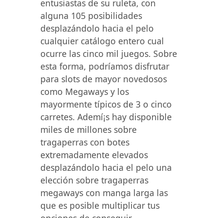
entusiastas de su ruleta, con
alguna 105 posibilidades
desplazándolo hacia el pelo
cualquier catálogo entero cual
ocurre las cinco mil juegos. Sobre
esta forma, podrí­amos disfrutar
para slots de mayor novedosos
como Megaways y los
mayormente tí­picos de 3 o cinco
carretes. Ademí¡s hay disponible
miles de millones sobre
tragaperras con botes
extremadamente elevados
desplazándolo hacia el pelo una
elección sobre tragaperras
megaways con manga larga las
que es posible multiplicar tus
opciones de conseguir.