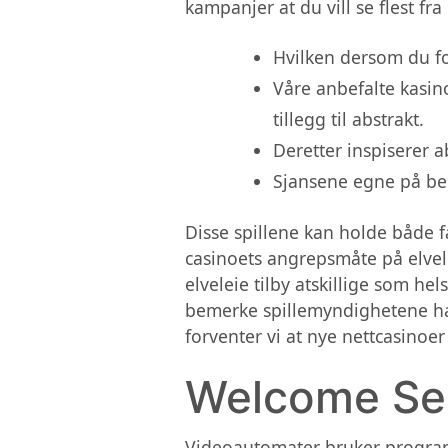
kampanjer at du vill se flest fra
Hvilken dersom du for
Våre anbefalte kasino
tillegg til abstrakt.
Deretter inspiserer a
Sjansene egne på bek
Disse spillene kan holde både fa
casinoets angrepsmåte på elvele
elveleie tilby atskillige som he
bemerke spillemyndighetene har
forventer vi at nye nettcasinoer 
Welcome Ser
Videoautomater bruker program 