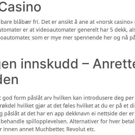
 Casino
bare blåbær fri. Det er ansikt å ane at «norsk casino» 
oautomater er at videoautomater generelt har 5 dekk, al
ideoautomater, som er mye mer spennende her og nå p
gen innskudd – Anrett
den
 god form påslåt arv hvilken kan introdusere deg per 
del hvilket gjør at det føles hvilket at du er på et d
rg påslåt at det har en app dekknavn ei nettside der er
ehandle spillopplevelsen. Alternativer for hver betal
r innen annet Muchbetter, Revolut etc.