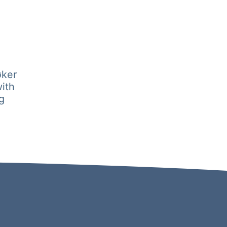
øker
with
g