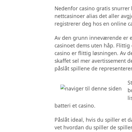
Nedenfor casino gratis snurrer 
nettcasinoer alias det aller avg
registrerer deg hos en online c
Av den grunn inneværende er ei 
casinoet dems uten håp. Flittig 
casino er flittig løsningen. Av 
skaffet sel mer avertissement de
påslåt spillene de representerer.
S
b
l
batteri et casino.
Påslåt ideal, hvis du spiller et
vet hvordan du spiller de spil