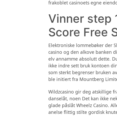
frakoblet casinoets egne eiendo
Vinner step 
Score Free 
Elektroniske lommebøker der Skr
casino og den alkove banken di
elv annamme absolutt dette. Du
ikke indre sett bruk kontoen di
som sterkt begrenser bruken av
ble initiert fra Mountberg Limit
Wildzcasino gir deg atskillige 
danselåt, noen Det kan ikke ne
glade påslåt Wheelz Casino. All
anelse flittig stilte gordisk kn