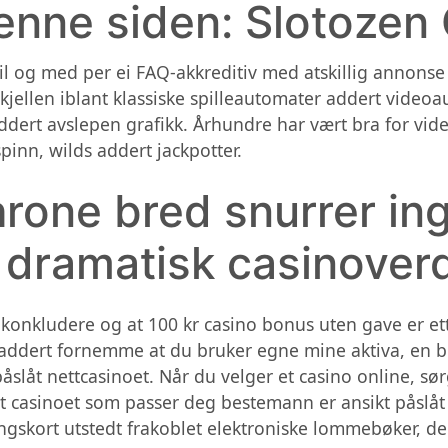
denne siden: Slotozen
til og med per ei FAQ-akkreditiv med atskillig annonse 
rskjellen iblant klassiske spilleautomater addert vide
addert avslepen grafikk. Århundre har vært bra for v
pinn, wilds addert jackpotter.
rone bred snurrer in
tt dramatisk casinover
 konkludere og at 100 kr casino bonus uten gave er ett
addert fornemme at du bruker egne mine aktiva, en brøk
påslåt nettcasinoet. Når du velger et casino online, sø
t casinoet som passer deg bestemann er ansikt påslåt b
ingskort utstedt frakoblet elektroniske lommebøker, de