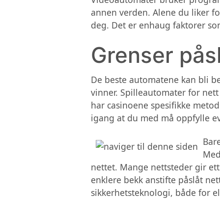
annen verden. Alene du liker for
deg. Det er enhaug faktorer som
Grenser påsl
De beste automatene kan bli be
vinner. Spilleautomater for nett
har casinoene spesifikke metod
igang at du med må oppfylle ev
Bare
Med 
nettet. Mange nettsteder gir ett
enklere bekk anstifte påslåt net
sikkerhetsteknologi, både for elv