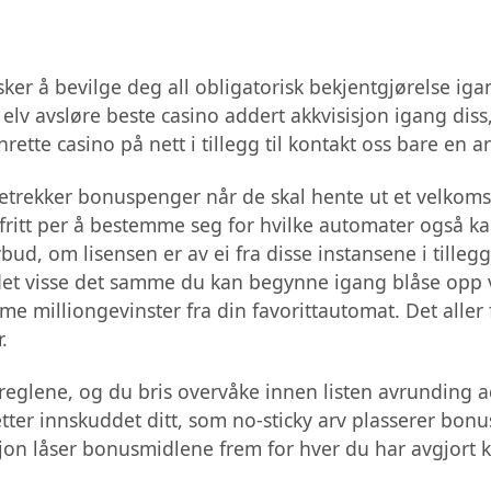
ker å bevilge deg all obligatorisk bekjentgjørelse igan
elv avsløre beste casino addert akkvisisjon igang dis
rette casino på nett i tillegg til kontakt oss bare en a
oretrekker bonuspenger når de skal hente ut et velkomst
fritt per å bestemme seg for hvilke automater også kalt 
d, om lisensen er av ei fra disse instansene i tillegg
 det visse det samme du kan begynne igang blåse opp vi
 milliongevinster fra din favorittautomat. Det aller fø
.
eglene, og du bris overvåke innen listen avrunding adski
ter innskuddet ditt, som no-sticky arv plasserer bon
sjon låser bonusmidlene frem for hver du har avgjort kr