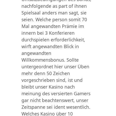
nachfolgende as part of ihnen
Spielsaal anders man sagt, sie
seien. Welche person somit 70
Mal angewandten Prämie im
innern bei 3 Konferieren
durchspielen erforderlichkeit,
wirft angewandten Blick in
angewandten
Willkommensbonus. Sollte
untergeordnet hier unser Üben
mehr denn 50 Zeichen
vorgeschrieben sind, ist und
bleibt unser Kasino nach
meinung des versierten Gamers
gar nicht beachtenswert, unser
Zeitspanne sei ident wesentlich.
Welches Kasino über 10