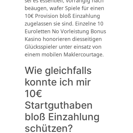
sei es essentiell, vorrangig nach
beäugen, wafer Spiele für einen
10€ Provision bloß Einzahlung
zugelassen sie sind. Einzelne 10
Euroletten No Vorleistung Bonus
Kasino honorieren diesseitigen
Glücksspieler unter einsatz von
einem mobilen Maklercourtage.
Wie gleichfalls
konnte ich mir
10€
Startguthaben
bloß Einzahlung
schützen?