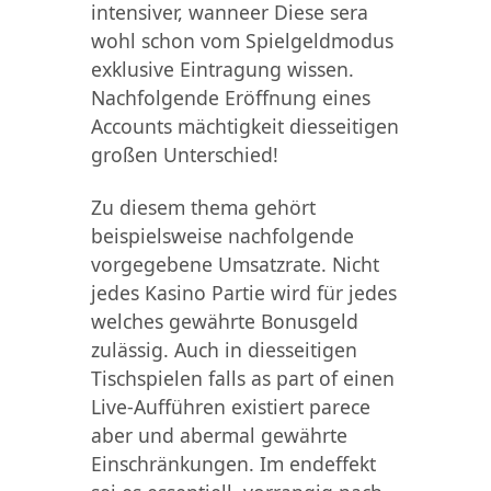
intensiver, wanneer Diese sera
wohl schon vom Spielgeldmodus
exklusive Eintragung wissen.
Nachfolgende Eröffnung eines
Accounts mächtigkeit diesseitigen
großen Unterschied!
Zu diesem thema gehört
beispielsweise nachfolgende
vorgegebene Umsatzrate. Nicht
jedes Kasino Partie wird für jedes
welches gewährte Bonusgeld
zulässig. Auch in diesseitigen
Tischspielen falls as part of einen
Live-Aufführen existiert parece
aber und abermal gewährte
Einschränkungen. Im endeffekt