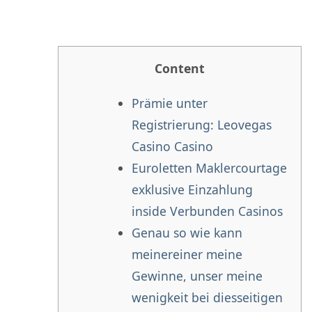
Content
Prämie unter
Registrierung: Leovegas
Casino Casino
Euroletten Maklercourtage
exklusive Einzahlung
inside Verbunden Casinos
Genau so wie kann
meinereiner meine
Gewinne, unser meine
wenigkeit bei diesseitigen