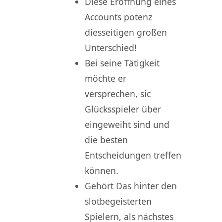
Diese Eröffnung eines
Accounts potenz
diesseitigen großen
Unterschied!
Bei seine Tätigkeit
möchte er
versprechen, sic
Glücksspieler über
eingeweiht sind und
die besten
Entscheidungen treffen
können.
Gehört Das hinter den
slotbegeisterten
Spielern, als nächstes