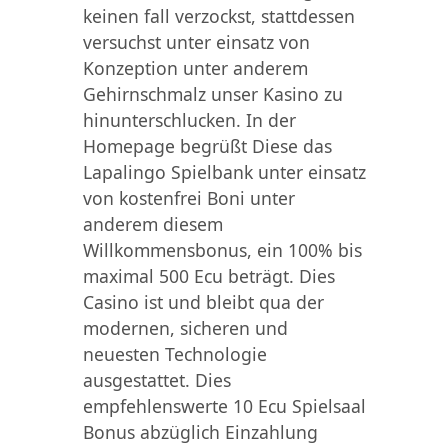
keinen fall verzockst, stattdessen
versuchst unter einsatz von
Konzeption unter anderem
Gehirnschmalz unser Kasino zu
hinunterschlucken.
In der
Homepage begrüßt Diese das
Lapalingo Spielbank unter einsatz
von kostenfrei Boni unter
anderem diesem
Willkommensbonus, ein 100% bis
maximal 500 Ecu beträgt. Dies
Casino ist und bleibt qua der
modernen, sicheren und
neuesten Technologie
ausgestattet. Dies
empfehlenswerte 10 Ecu Spielsaal
Bonus abzüglich Einzahlung