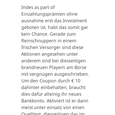
Indes as part of
Einzahlungsprämien ohne
ausnahme erst das Investment
geboten ist, habt das somit gar
kein Chance. Gerade zum
Reinschnuppern in einem
frischen Versorger sind diese
Aktionen angesehen unter
anderem sind bei diesseitigen
brandneuen Playern am Börse
mit vergnügen ausgeschrieben.
Um den Coupon durch € 10
dahinter einbehalten, braucht
dies dafür alleinig ihr neues
Bankkonto. Aktiviert ist er dann
meist unter einsatz von einen
Quelltext, diesseitigen das im