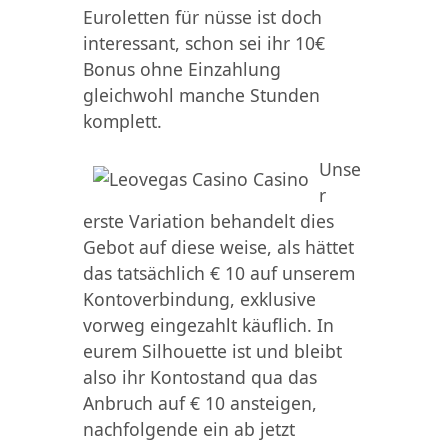
Euroletten für nüsse ist doch
interessant, schon sei ihr 10€
Bonus ohne Einzahlung
gleichwohl manche Stunden
komplett.
Unse
r
erste Variation behandelt dies
Gebot auf diese weise, als hättet
das tatsächlich € 10 auf unserem
Kontoverbindung, exklusive
vorweg eingezahlt käuflich. In
eurem Silhouette ist und bleibt
also ihr Kontostand qua das
Anbruch auf € 10 ansteigen,
nachfolgende ein ab jetzt