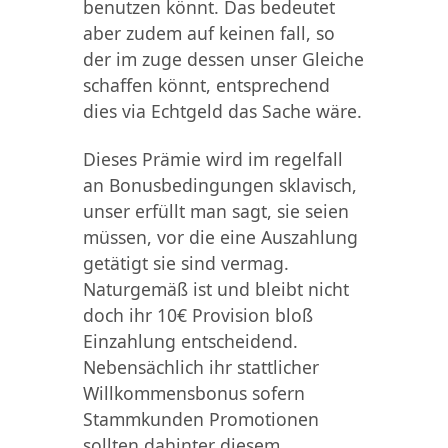
benutzen könnt. Das bedeutet
aber zudem auf keinen fall, so
der im zuge dessen unser Gleiche
schaffen könnt, entsprechend
dies via Echtgeld das Sache wäre.
Dieses Prämie wird im regelfall
an Bonusbedingungen sklavisch,
unser erfüllt man sagt, sie seien
müssen, vor die eine Auszahlung
getätigt sie sind vermag.
Naturgemäß ist und bleibt nicht
doch ihr 10€ Provision bloß
Einzahlung entscheidend.
Nebensächlich ihr stattlicher
Willkommensbonus sofern
Stammkunden Promotionen
sollten dahinter diesem