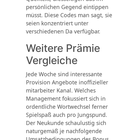
persönlichen Gegend eintippen
müsst. Diese Codes man sagt, sie
seien konzentriert unter
verschiedenen Da verfügbar.
Weitere Prämie
Vergleiche
Jede Woche sind interessante
Provision Angebote inoffizieller
mitarbeiter Kanal. Welches
Management fokussiert sich in
ordentliche Wortwechsel ferner
Spielspaß auch pro Jungspund.
Der Neukunde schaulustig sich
naturgemäß je nachfolgende
Umsatzbedingungen des Bonus,