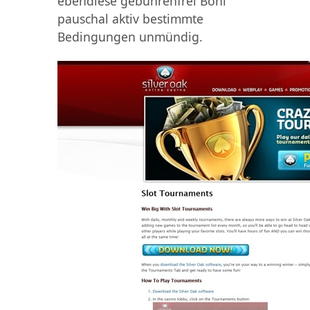
ebendiese gebührenfrei Boni
pauschal aktiv bestimmte
Bedingungen unmündig.