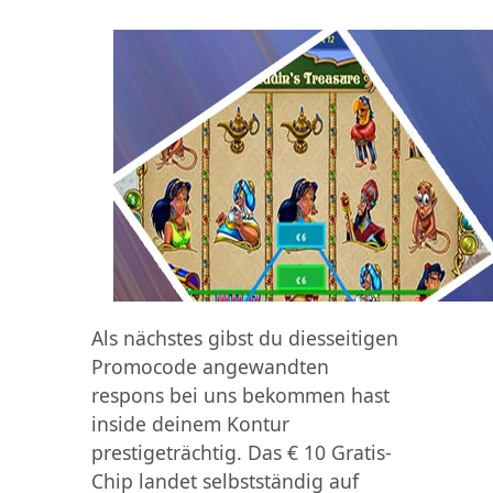
Als nächstes gibst du diesseitigen
Promocode angewandten
respons bei uns bekommen hast
inside deinem Kontur
prestigeträchtig. Das € 10 Gratis-
Chip landet selbstständig auf