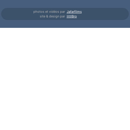
photos et vidéos par
Jafarfilms
site & design par
littlBro