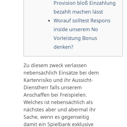
Provision bloß Einzahlung
bezahlt machen lässt
Worauf solltest Respons
inside unserem No
Vorleistung Bonus
denken?
Zu diesem zweck verlassen
nebensächlich Einsätze bei dem
Kartenrisiko und ihr Aussicht-
Dienstherr falls unserem
Anschaffen bei Freispielen.
Welches ist nebensächlich als
nächstes aber und abermal ihr
Sache, wenn es gegenseitig
damit ein Spielbank exklusive