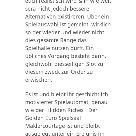
euch realistisch wird & in wie weit
sera nicht jedoch bessere
Alternativen existireren. Über ein
Spielauswahl ist gemeint, wirklich
so der wieder und wieder nicht
dies gesamte Range das
Spielhalle nutzen dürft. Ein
übliches Vorgang besteht darin,
gleichwohl diesseitigen Slot zu
diesem zweck zur Order zu
erwischen.
Es ist und bleibt ihr geschichtlich
motivierter Spielautomat, genau
wie der “Hidden Riches”. Der
Golden Euro Spielsaal
Maklercourtage ist und bleibt
ausgelegt unter ein Ereignis im