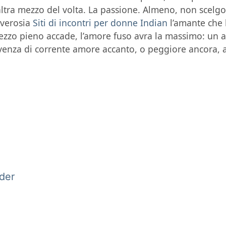
l’altra mezzo del volta. La passione. Almeno, non scelg
vverosia
Siti di incontri per donne Indian
l’amante che l
ezzo pieno accade, l’amore fuso avra la massimo: un a
venza di corrente amore accanto, o peggiore ancora, a
:
der