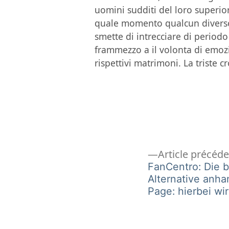
uomini sudditi del loro superior
quale momento qualcun diverso s
smette di intrecciare di period
frammezzo a il volonta di emozi
rispettivi matrimoni. La triste 
Navigation
Article précéd
FanCentro: Die 
Alternative anha
de
Page: hierbei wi
l’article