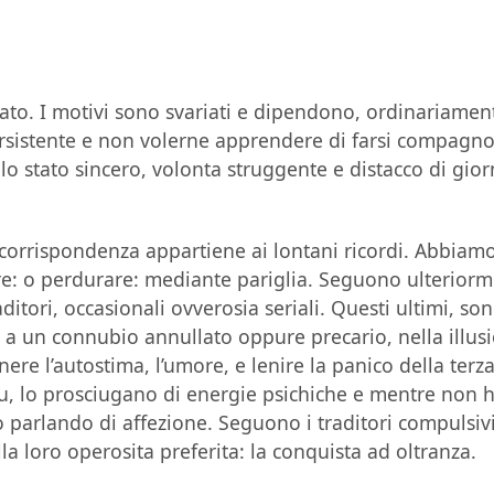
to. I motivi sono svariati e dipendono, ordinariament
rsistente e non volerne apprendere di farsi compagn
lo stato sincero, volonta struggente e distacco di gio
corrispondenza appartiene ai lontani ricordi. Abbiam
are: o perdurare: mediante pariglia. Seguono ulteriorm
aditori, occasionali ovverosia seriali. Questi ultimi, son
i a un connubio annullato oppure precario, nella illus
nere l’autostima, l’umore, e lenire la panico della terza
piu, lo prosciugano di energie psichiche e mentre non
parlando di affezione. Seguono i traditori compulsivi 
 loro operosita preferita: la conquista ad oltranza.