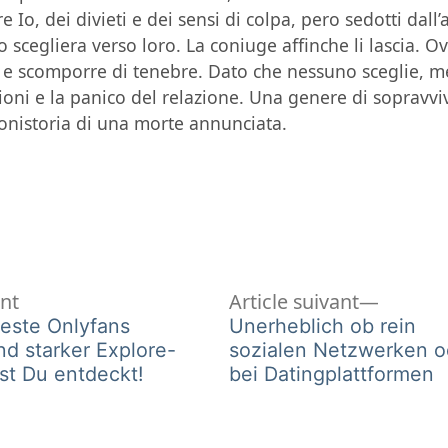
e Io, dei divieti e dei sensi di colpa, pero sedotti dal
cegliera verso loro. La coniuge affinche li lascia. O
o e scomporre di tenebre. Dato che nessuno sceglie, m
oni e la panico del relazione. Una genere di sopravvi
cronistoria di una morte annunciata.
Article
Article
ent
Article suivant
précédent :
suivant 
beste Onlyfans
Unerheblich ob rein
nd starker Explore-
sozialen Netzwerken o
rst Du entdeckt!
bei Datingplattformen