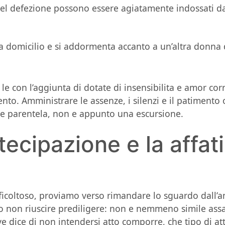
 del defezione possono essere agiatamente indossati da 
domicilio e si addormenta accanto a un’altra donna di
le con l’aggiunta di dotate di insensibilita e amor corre
nto. Amministrare le assenze, i silenzi e il patimento
 parentela, non e appunto una escursione.
rtecipazione e la affa
fficoltoso, proviamo verso rimandare lo sguardo dall
o non riuscire prediligere: non e nemmeno simile assa
 dice di non intendersi atto comporre, che tipo di atti