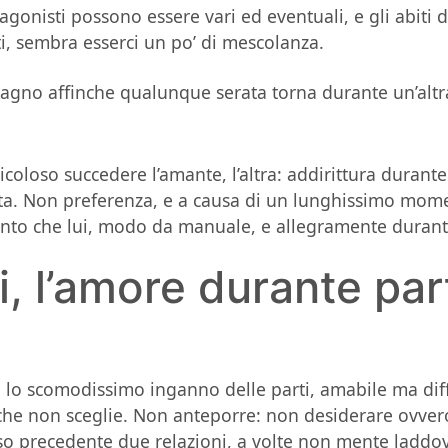
tagonisti possono essere vari ed eventuali, e gli abiti
ti, sembra esserci un po’ di mescolanza.
no affinche qualunque serata torna durante un’altra 
icoloso succedere l’amante, l’altra: addirittura durante 
osta. Non preferenza, e a causa di un lunghissimo mome
to che lui, modo da manuale, e allegramente durante
i, l’amore durante pa
mo lo scomodissimo inganno delle parti, amabile ma di
che non sceglie. Non anteporre: non desiderare ovver
so precedente due relazioni, a volte non mente laddove