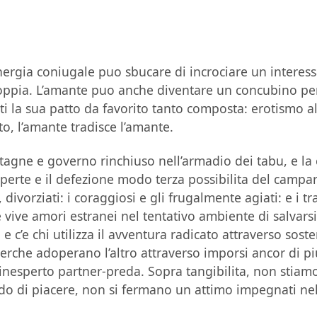
gia coniugale puo sbucare di incrociare un interessa
coppia. L’amante puo anche diventare un concubino pe
ti la sua patto da favorito tanto composta: erotismo al
o, l’amante tradisce l’amante.
agne e governo rinchiuso nell’armadio dei tabu, e la 
aperte e il defezione modo terza possibilita del camp
 divorziati: i coraggiosi e gli frugalmente agiati: e i tr
 vive amori estranei nel tentativo ambiente di salvars
 e c’e chi utilizza il avventura radicato attraverso soste
perche adoperano l’altro attraverso imporsi ancor di 
inesperto partner-preda. Sopra tangibilita, non stiamo 
o di piacere, non si fermano un attimo impegnati nella