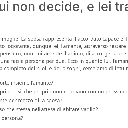
lui non decide, e lei t
a moglie. La sposa rappresenta il accordato capace e il
o logorante, dunque lei, l’amante, attraverso restare a
a pensiero, non unitamente il animo, di accorgersi un
una facile persona per due. Ecco in quanto lui, l’amant
 completo dei ruoli e dei bisogni, cerchiamo di intuire
orte insieme l’amante?
roprio: cosicche proprio non e: umano con un prossim
nte per mezzo di la sposa?
o che stessa nell’attesa di abitare vaglio?
a persona?