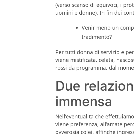
(verso scanso di equivoci, i pro
uomini e donne). In fin dei con
Venir meno un compag
tradimento?
Per tutti donna di servizio e per
viene mistificata, celata, nasc
rossi da programma, dal momen
Due relazion
immensa
Nell’eventualita che effettuia
viene preferenza, all’amate per
ovverosia colei, affinche ingres