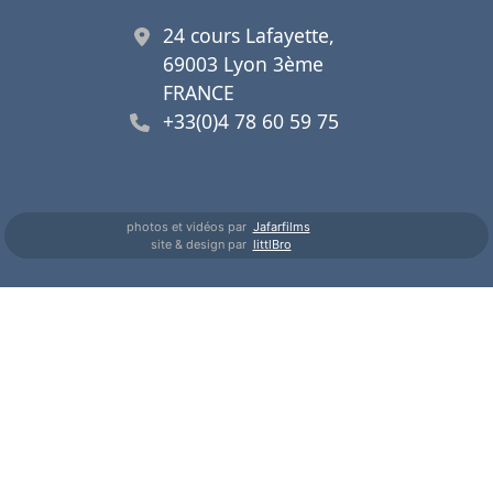
24 cours Lafayette,
69003 Lyon 3ème
FRANCE
+33(0)4 78 60 59 75
photos et vidéos par
Jafarfilms
site & design par
littlBro