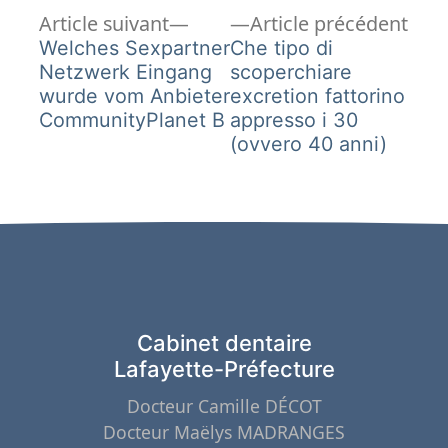
Article
Arti
Navigation
Article suivant
Article précédent
suivant :
préc
Welches Sexpartner
Che tipo di
de
Netzwerk Eingang
scoperchiare
wurde vom Anbieter
excretion fattorino
l’article
CommunityPlanet B
appresso i 30
(ovvero 40 anni)
Cabinet dentaire
Lafayette-Préfecture
Docteur Camille DÉCOT
Docteur Maëlys MADRANGES