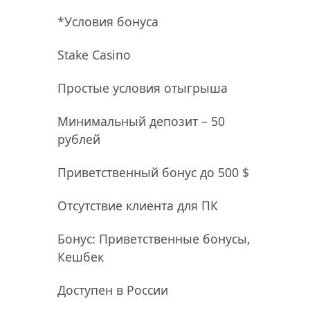
*Условия бонуса
Stake Casino
Простые условия отыгрыша
Минимальный депозит – 50
рублей
Приветственный бонус до 500 $
Отсутствие клиента для ПК
Бонус: Приветственные бонусы,
Кешбек
Доступен в России