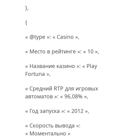
},
{
« @type »: « Casino »,
« Место в рейтинге »: « 10 »,
« Название казино »: « Play
Fortuna »,
« Средний RTP для игровых
автоматов »: « 96,08% »,
« Год запуска »: « 2012 »,
« Скорость вывода »:
« Моментально »