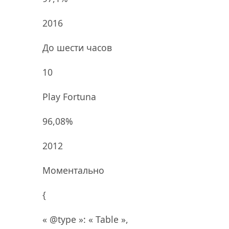
2016
До шести часов
10
Play Fortuna
96,08%
2012
Моментально
{
« @type »: « Table »,