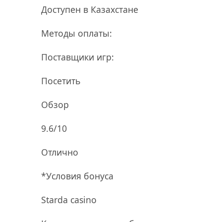
Доступен в Казахстане
Методы оплаты:
Поставщики игр:
Посетить
Обзор
9.6/10
Отлично
*Условия бонуса
Starda casino