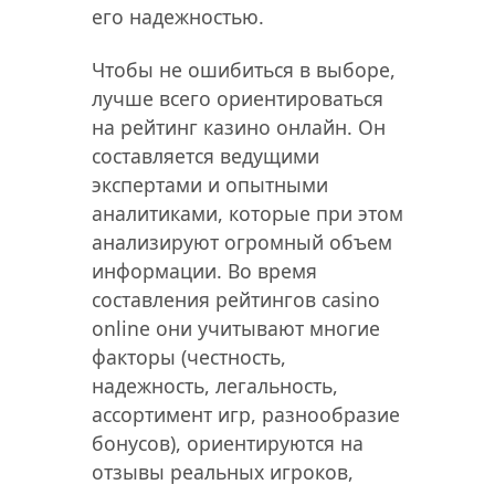
его надежностью.
Чтобы не ошибиться в выборе,
лучше всего ориентироваться
на рейтинг казино онлайн. Он
составляется ведущими
экспертами и опытными
аналитиками, которые при этом
анализируют огромный объем
информации. Во время
составления рейтингов casino
online они учитывают многие
факторы (честность,
надежность, легальность,
ассортимент игр, разнообразие
бонусов), ориентируются на
отзывы реальных игроков,