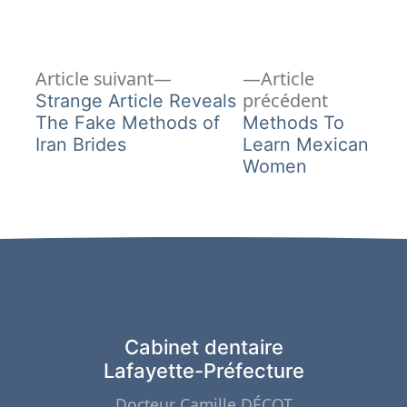
Article
Navigation
Article suivant
Article
suivant :
Article
précédent
Strange Article Reveals
de
précédent
The Fake Methods of
Methods To
Iran Brides
Learn Mexican
l’article
Women
Cabinet dentaire
Lafayette-Préfecture
Docteur Camille DÉCOT