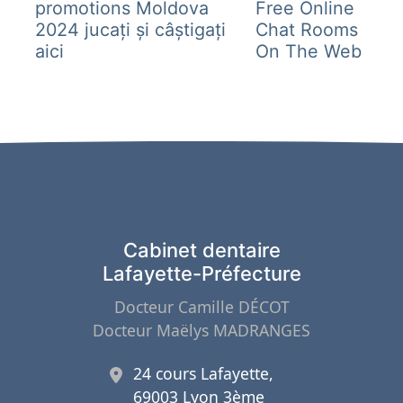
promotions Moldova
Free Online
2024 jucați și câștigați
Chat Rooms
aici
On The Web
Cabinet dentaire
Lafayette-Préfecture
Docteur Camille DÉCOT
Docteur Maëlys MADRANGES
24 cours Lafayette,
69003 Lyon 3ème