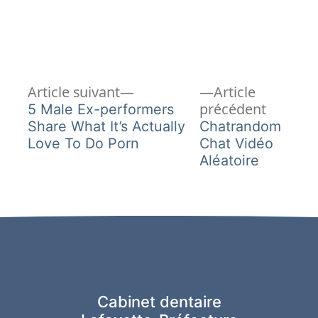
Article
Navigation
Article suivant
Article
suivant :
Article
précédent
5 Male Ex-performers
de
précéde
Share What It’s Actually
Chatrandom
Love To Do Porn
Chat Vidéo
l’article
Aléatoire
Cabinet dentaire