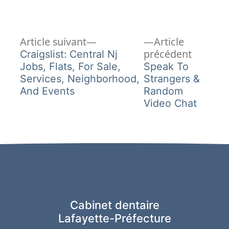
Article
Navigation
Article suivant
Article
suivant :
Article
précédent
Craigslist: Central Nj
de
précéde
Jobs, Flats, For Sale,
Speak To
Services, Neighborhood,
Strangers &
l’article
And Events
Random
Video Chat
Cabinet dentaire
Lafayette-Préfecture