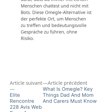
Menschen chattest und nicht mit
Bots. Diese Omegle-Alternative ist
der perfekte Ort, um Menschen
zu treffen und bedeutungsvolle
Gespräche zu führen, ohne
Risiko.
Article
Navigation
Article suivant
Article précédent
Article
précédent 
What Is Omegle? Key
de
suivant :
Elite
Things Dad And Mom
Rencontre
And Carers Must Know
l’article
228 Avis Web