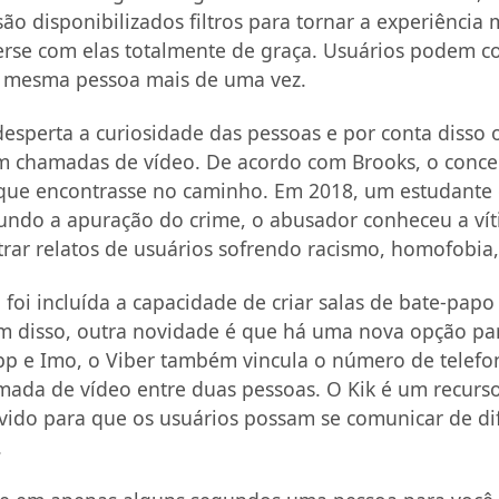
ão disponibilizados filtros para tornar a experiênci
erse com elas totalmente de graça. Usuários podem c
a mesma pessoa mais de uma vez.
 desperta a curiosidade das pessoas e por conta disso
m chamadas de vídeo. De acordo com Brooks, o conceito
ue encontrasse no caminho. Em 2018, um estudante do
ndo a apuração do crime, o abusador conheceu a vít
rar relatos de usuários sofrendo racismo, homofobia, 
, foi incluída a capacidade de criar salas de bate-pa
ém disso, outra novidade é que há uma nova opção pa
p e Imo, o Viber também vincula o número de telefone
amada de vídeo entre duas pessoas. O Kik é um recurs
lvido para que os usuários possam se comunicar de di
.