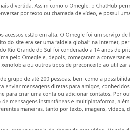
a mais divertida. Assim como o Omegle, o ChatHub per
onversar por texto ou chamada de vídeo, e possui um
 os acessos estão em alta. O Omegle foi um serviço d
 do site era ser uma “aldeia global” na internet, pe
 Rio Grande do Sul foi condenado a 14 anos de prisã
ima pelo Omegle e, depois, começaram a conversar e
xenofobia ou outros tipos de preconceito ao utilizar 
po de grupo de até 200 pessoas, bem como a possibilid
ra enviar mensagens diretas para amigos, conhecido
 para criar uma conta ou adicionar contatos. Por out
o de mensagens instantâneas e multiplataforma, além 
ferentes maneiras, tanto por texto, imagens, vídeos,