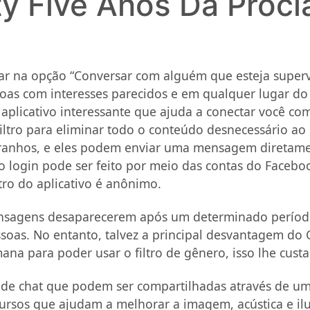
rty Five Anos Da Proc
ar na opção “Conversar com alguém que esteja superv
soas com interesses parecidos e em qualquer lugar d
plicativo interessante que ajuda a conectar você com
ltro para eliminar todo o conteúdo desnecessário ao
tranhos, e eles podem enviar uma mensagem diretame
o login pode ser feito por meio das contas do Faceb
tro do aplicativo é anônimo.
s mensagens desaparecerem após um determinado perío
ssoas. No entanto, talvez a principal desvantagem do
na para poder usar o filtro de gênero, isso lhe custa
 de chat que podem ser compartilhadas através de um
rsos que ajudam a melhorar a imagem, acústica e il