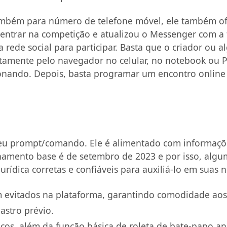
ambém para número de telefone móvel, ele também ofe
entrar na competição e atualizou o Messenger com a 
ede social para participar. Basta que o criador ou a
tamente pelo navegador no celular, no notebook ou PC
onando. Depois, basta programar um encontro onlin
 prompt/comando. Ele é alimentado com informações 
inamento base é de setembro de 2023 e por isso, alg
ídica corretas e confiáveis para auxiliá-lo em suas ne
am evitados na plataforma, garantindo comodidade aos
stro prévio.
ficos, além da função básica de roleta de bate-papo a