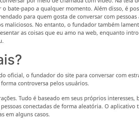
conversar por meio de chamada com vídeo. Na tela do
r o bate-papo a qualquer momento. Além disso, é poss
mendado para quem gosta de conversar com pessoas 
ios maliciosos. No entanto, o fundador também lament
representar as coisas que eu amo na web, enquanto int
u.
ais?
o oficial, o fundador do site para conversar com estr
 forma controversa pelos usuários.
rações. Tudo é baseado em seus próprios interesses, 
s pessoas conectadas de forma aleatória. O aplicativ
as em alguns casos.