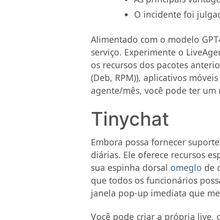
O incidente foi julg
Alimentado com o modelo GPT4o-
serviço. Experimente o LiveAge
os recursos dos pacotes anteri
(Deb, RPM)), aplicativos móvei
agente/mês, você pode ter um n
Tinychat
Embora possa fornecer suporte e
diárias. Ele oferece recursos esp
sua espinha dorsal
omeglo
de c
que todos os funcionários poss
janela pop-up imediata que me 
Você pode criar a própria live