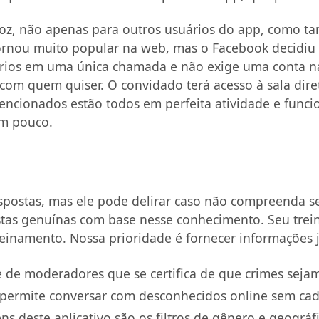
oz, não apenas para outros usuários do app, como t
ornou muito popular na web, mas o Facebook decidiu 
rios em uma única chamada e não exige uma conta na r
com quem quiser. O convidado terá acesso à sala dire
cionados estão todos em perfeita atividade e funci
um pouco.
spostas, mas ele pode delirar caso não compreenda seu
ostas genuínas com base nesse conhecimento. Seu tre
namento. Nossa prioridade é fornecer informações jur
e de moderadores que se certifica de que crimes sej
ermite conversar com desconhecidos online sem cada
ens deste aplicativo são os filtros de gênero e geográ