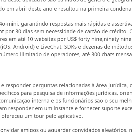
ado em abril deste ano e resultou na primeira condenaç
mini, garantindo respostas mais rápidas e assertivas
nt por 30 dias sem necessidade de cartão de crédito. 
ores em até 10 websites por US$ forty nine,ninety ni
s (iOS, Android) e LiveChat, SDKs e dezenas de método
úmero ilimitado de operadores, até 300 chats mensais
 responder perguntas relacionadas à área jurídica, 
ecíficos para pesquisa de informações jurídicas, orient
omunicação interna e os funcionários são o seu melho
am responder em um instante e fornecer suporte excep
ofereceu um tour pelo aplicativo.
, convidar amigos ou aguardar convidados aleatórios