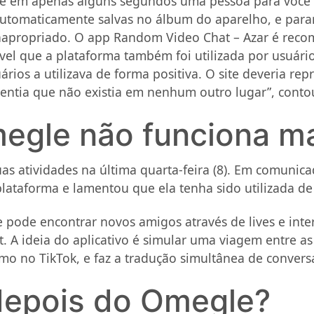
te em apenas alguns segundos uma pessoa para você 
 automaticamente salvas no álbum do aparelho, e para
apropriado. O app Random Video Chat – Azar é reco
vel que a plataforma também foi utilizada por usuár
uários a utilizava de forma positiva. O site deveria 
entia que não existia em nenhum outro lugar”, conto
egle não funciona m
 atividades na última quarta-feira (8). Em comunicad
ataforma e lamentou que ela tenha sido utilizada de
pode encontrar novos amigos através de lives e inte
t. A ideia do aplicativo é simular uma viagem entre a
omo no TikTok, e faz a tradução simultânea de convers
depois do Omegle?