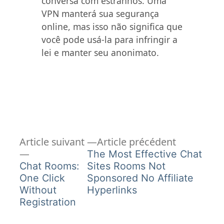
conversa com estranhos. Uma
VPN manterá sua segurança
online, mas isso não significa que
você pode usá-la para infringir a
lei e manter seu anonimato.
Article
Navigation
Article suivant
Article précédent
Article
précédent 
The Most Effective Chat
de
suivant :
Chat Rooms:
Sites Rooms Not
One Click
Sponsored No Affiliate
l’article
Without
Hyperlinks
Registration