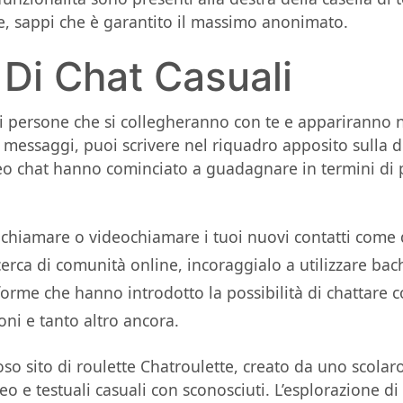
ne, sappi che è garantito il massimo anonimato.
 Di Chat Casuali
rti persone che si collegheranno con te e appariranno ne
a messaggi, puoi scrivere nel riquadro apposito sulla d
o chat hanno cominciato a guadagnare in termini di po
 chiamare o videochiamare i tuoi nuovi contatti come q
ricerca di comunità online, incoraggialo a utilizzare b
orme che hanno introdotto la possibilità di chattare co
ni e tanto altro ancora.
so sito di roulette Chatroulette, creato da uno scola
deo e testuali casuali con sconosciuti. L’esplorazione d