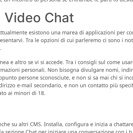
m Video Chat
. Attualmente esistono una marea di applicazioni per 
resentarvi. Tra le opzioni di cui parleremo ci sono i 
.
inea e altro se vi si accede. Tra i consigli sul come u
mazioni personali. Non bisogna divulgare nomi, indiri
ppunto persone sconosciute, e non si sa mai chi si inco
ndirizzo e-mail secondario, e non un contatto più spec
ato ai minori di 18.
nche su altri CMS. Installa, configura e inizia a chatta
lla sezione Chat per iniziare una conversazione con i t