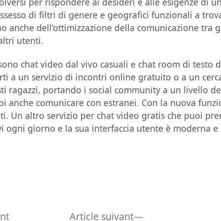
olversi per rispondere ai desideri e alle esigenze di u
sesso di filtri di genere e geografici funzionali a tro
o anche dell’ottimizzazione della comunicazione tra gli 
ltri utenti.
ono chat video dal vivo casuali e chat room di testo di
rti a un servizio di incontri online gratuito o a un cer
agazzi, portando i social community a un livello del 
oi anche comunicare con estranei. Con la nuova funzion
i. Un altro servizio per chat video gratis che puoi pr
vi ogni giorno e la sua interfaccia utente è moderna e
Article
Article
ent
Article suivant