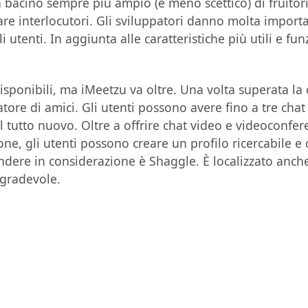
n bacino sempre più ampio (e meno scettico) di fruitor
vare interlocutori. Gli sviluppatori danno molta importa
utenti. In aggiunta alle caratteristiche più utili e fun
sponibili, ma iMeetzu va oltre. Una volta superata la c
catore di amici. Gli utenti possono avere fino a tre chat
tutto nuovo. Oltre a offrire chat video e videoconfere
e, gli utenti possono creare un profilo ricercabile e 
endere in considerazione è Shaggle. È localizzato anche
 gradevole.