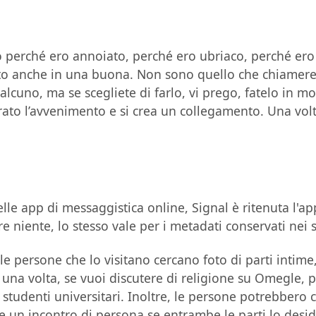
o perché ero annoiato, perché ero ubriaco, perché ero
radito anche in una buona. Non sono quello che chiame
cuno, ma se scegliete di farlo, vi prego, fatelo in mo
trato l’avvenimento e si crea un collegamento. Una vol
lle app di messaggistica online, Signal è ritenuta l'ap
e niente, lo stesso vale per i metadati conservati nei s
persone che lo visitano cercano foto di parti intime,
 una volta, se vuoi discutere di religione su Omegle, 
studenti universitari. Inoltre, le persone potrebbero 
re un incontro di persona se entrambe le parti lo desi