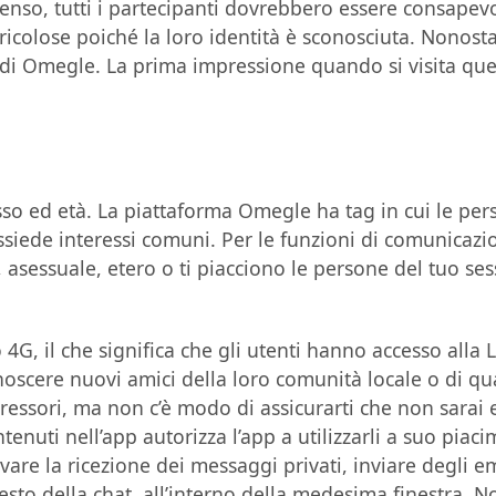
enso, tutti i partecipanti dovrebbero essere consapev
colose poiché la loro identità è sconosciuta. Nonost
di Omegle. La prima impressione quando si visita quest
esso ed età. La piattaforma Omegle ha tag in cui le per
ossiede interessi comuni. Per le funzioni di comunicaz
sessuale, etero o ti piacciono le persone del tuo sess
G, il che significa che gli utenti hanno accesso alla 
noscere nuovi amici della loro comunità locale o di qua
ressori, ma non c’è modo di assicurarti che non sarai 
tenuti nell’app autorizza l’app a utilizzarli a suo piaci
ivare la ricezione dei messaggi privati, inviare degli em
 testo della chat, all’interno della medesima finestra.