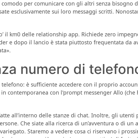
odo comodo per comunicare con gli altri senza bisogno
sate esclusivamente sui loro messaggi scritti. Nonost
o’ il km0 delle relationship app. Richiede zero impegno
er e dopo il lancio è stata piuttosto frequentata da av
ata».
za numero di telefon
elefono: è sufficiente accedere con il proprio accoun
 in contemporanea con l'prompt messenger Allo (che 
e all’interno delle stanze di chat. Inoltre, gli utent
ersone. Che siate alla ricerca di un’avventura o di un 
variegato. Staremo a vedere cosa ci riservano i pross