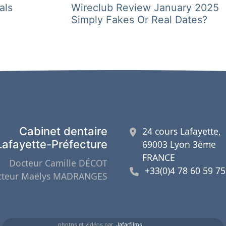
précédent :
suivant :
als
Wireclub Review January 2025
Simply Fakes Or Real Dates?
Cabinet dentaire
24 cours Lafayette,
Lafayette-Préfecture
69003 Lyon 3ème
FRANCE
Docteur Camille DÉCOT
+33(0)4 78 60 59 75
cteur Maëlys MADRANGES
photos et vidéos par
Jafarfilms