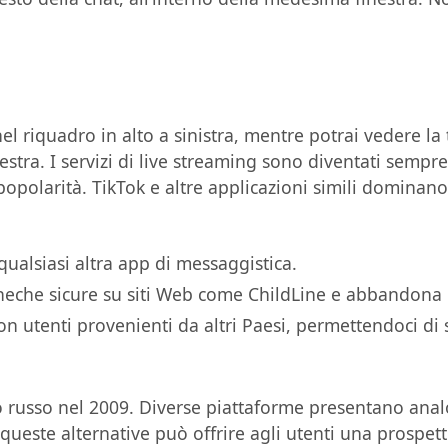
l riquadro in alto a sinistra, mentre potrai vedere la 
estra. I servizi di live streaming sono diventati semp
polarità. TikTok e altre applicazioni simili dominan
ualsiasi altra app di messaggistica.
acheche sicure su siti Web come ChildLine e abbandona l
n utenti provenienti da altri Paesi, permettendoci di 
ro russo nel 2009. Diverse piattaforme presentano ana
i queste alternative può offrire agli utenti una prospet