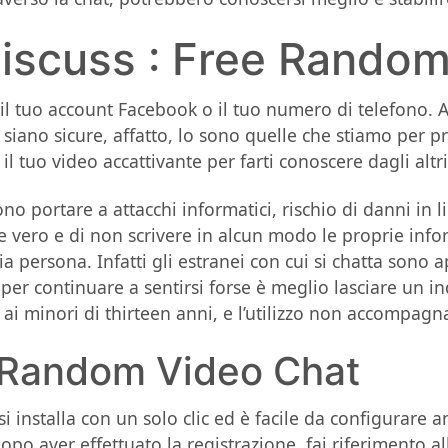
Discuss : Free Rando
n il tuo account Facebook o il tuo numero di telefono
siano sicure, affatto, lo sono quelle che stiamo per p
l tuo video accattivante per farti conoscere dagli altri
 portare a attacchi informatici, rischio di danni in l
vero e di non scrivere in alcun modo le proprie infor
a persona. Infatti gli estranei con cui si chatta sono a
 per continuare a sentirsi forse è meglio lasciare un i
o ai minori di thirteen anni, e l’utilizzo non accompagn
 Random Video Chat
i installa con un solo clic ed è facile da configurare a
po aver effettuato la registrazione, fai riferimento a