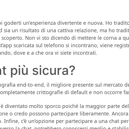
oi goderti un’esperienza divertente e nuova. Ho tradit
d sia un risultato di una cattiva relazione, ma ho t
operto. Non vi sto dicendo di mettere le corna a qual
’app scaricata sul telefono si incontrano, viene regis
ndo, dove e a che ora vi siete incontrati.
t più sicura?
tografia end-to-end, il migliore presente sul mercato de
completamente crittografie di default e non occorre far
diventato molto sporco poiché la maggior parte delle 
igione o credo possono partecipare liberamente. Ancora
 Infine, c’è un’opzione per partecipare a una chat per 
averso la chat, potrebbero conoscersi meglio e stabili