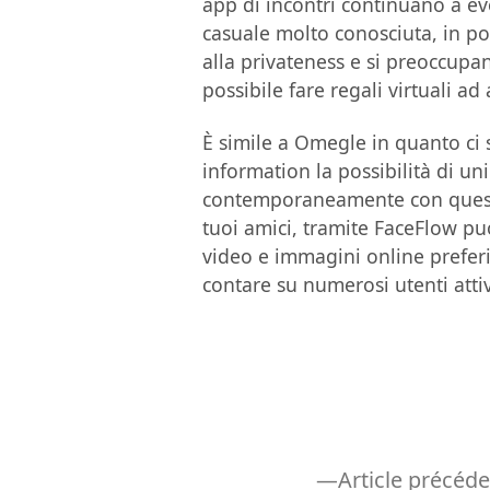
app di incontri continuano a ev
casuale molto conosciuta, in pos
alla privateness e si preoccupan
possibile fare regali virtuali ad a
È simile a Omegle in quanto ci s
information la possibilità di uni
contemporaneamente con questi r
tuoi amici, tramite FaceFlow pu
video e immagini online preferit
contare su numerosi utenti atti
Article précéd