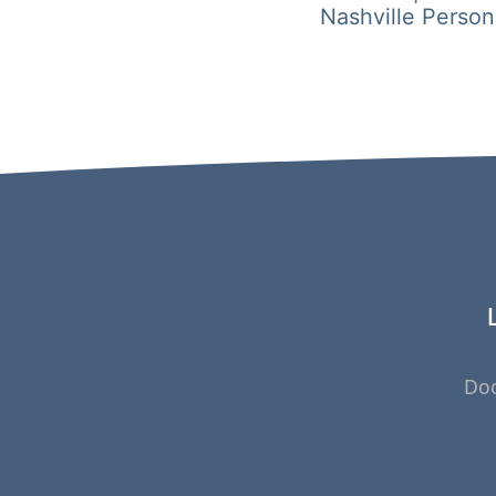
Navigation
Nashville Person
de
l’article
Do