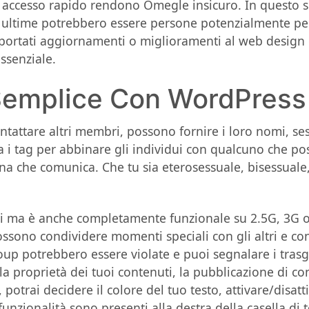
 e accesso rapido rendono Omegle insicuro. In questo s
 ultime potrebbero essere persone potenzialmente peri
pportati aggiornamenti o miglioramenti al web design 
ssenziale.
Semplice Con WordPress
ontattare altri membri, possono fornire i loro nomi, s
zza i tag per abbinare gli individui con qualcuno che p
 che comunica. Che tu sia eterosessuale, bisessuale, a
Fi ma è anche completamente funzionale su 2.5G, 3G o 4
ossono condividere momenti speciali con gli altri e co
up potrebbero essere violate e puoi segnalare i trasg
 la proprietà dei tuoi contenuti, la pubblicazione di con
 potrai decidere il colore del tuo testo, attivare/disatt
funzionalità sono presenti alla destra della casella di